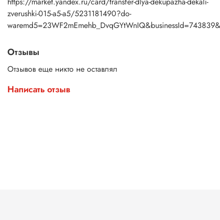
https://market.yandex.ru/card/transfer-dlya-dekupazha-dekali-
zverushki-015-a5-a5/5231181490?do-
waremd5=23WF2mEmehb_DvqGYtWnIQ&businessId=743839&
Отзывы
Отзывов еще никто не оставлял
Написать отзыв