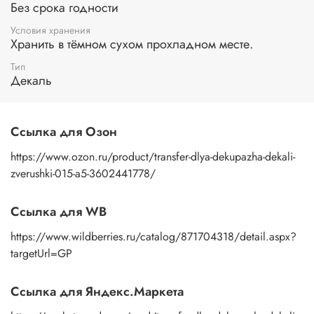
Без срока годности
вниз. Смочите водой поверхность бумажной основы с
помощью губки или спонжа, подождите 10 секунд, дайте
Условия хранения
основе пропитаться водой. Затем приложите
Хранить в тёмном сухом прохладном месте.
изображение к поверхности и, плотно прижимая
Тип
пальцами бумажную основу, сдвигаете ее на себя.
Декаль
Рисунок остается на изделии. Сразу после нанесения
удалите лишнюю влагу и воздух бумажным полотенцем
или кусочком сухой ткани. После чего покройте
изображение любым покрывным лаком. Отлично
Ссылка для Озон
подойдет акриловый лак на водной основе, матовый,
глянцевый, полуглянцевый.
https://www.ozon.ru/product/transfer-dlya-dekupazha-dekali-
zverushki-015-a5-3602441778/
Ссылка для WB
https://www.wildberries.ru/catalog/871704318/detail.aspx?
targetUrl=GP
Ссылка для Яндекс.Маркета