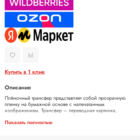
Купить в 1 клик
Описание
Плёночный трансфер представляет собой прозрачную
пленку на бумажной основе с напечатанным
изображением. Трансфер – переводная картинка,
изображение, с его помощью Ваше изделие приобретет
Показать полностью
неповторимость и уникальность. Трансферной бумагой
можно заменить декупажные карты, рисовую бумагу для
декупажа, рисовые листы, бумагу для декупажа, салфетки