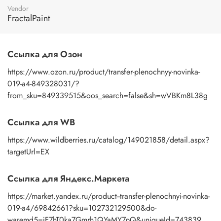
пальцами бумажную основу, сдвигаете ее на себя.
Vendor
Рисунок остается на изделии. Сразу после нанесения
FractalPaint
удалите лишнюю влагу и воздух бумажным полотенцем
или кусочком сухой ткани. После чего покройте
изображение любым покрывным лаком. Отлично
Ссылка для Озон
подойдет акриловый лак на водной основе, матовый,
глянцевый, полуглянцевый.
https://www.ozon.ru/product/transfer-plenochnyy-novinka-
019-a4-849328031/?
from_sku=849339515&oos_search=false&sh=wVBKm8L38g
Ссылка для WB
https://www.wildberries.ru/catalog/149021858/detail.aspx?
targetUrl=EX
Ссылка для Яндекс.Маркета
https://market.yandex.ru/product--transfer-plenochnyi-novinka-
019-a4/69842661?sku=102732129500&do-
waremd5=jF7hT0ka7Gmrh1QYaMY7pQ&uniqueId=743839