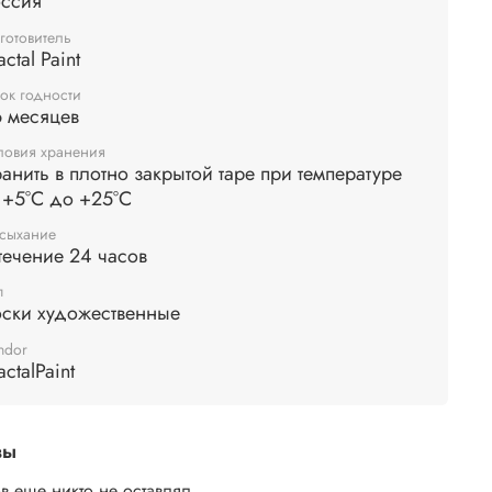
оссия
ами. Дополнительное финишное закрепление не
тся.
готовитель
actal Paint
ок годности
 месяцев
ловия хранения
анить в плотно закрытой таре при температуре
 +5°С до +25°С
сыхание
течение 24 часов
п
оски художественные
ndor
actalPaint
вы
в еще никто не оставлял