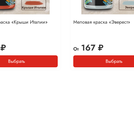
раска «Крыши Италии»
Меловая краска «Эверест»
 ₽
167 ₽
От
Выбрать
Выбрать