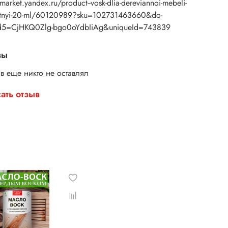
/market.yandex.ru/product--vosk-dlia-dereviannoi-mebeli-
etnyi-20-ml/60120989?sku=102731463660&do-
d5=CjHKQ0Zlg-bgo0oYdbIiAg&uniqueId=743839
вы
в еще никто не оставлял
ать отзыв