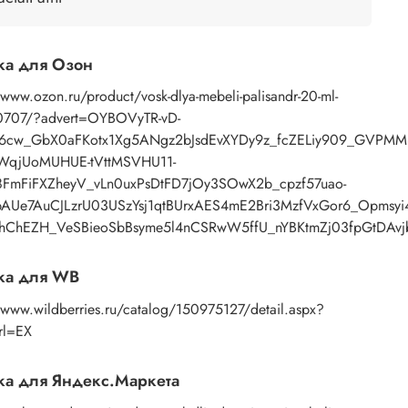
канью.
ысыхание наступает через 4 часа до сухого состояния.
аждый следующий слой наносится через 2-4 часа.
ка для Озон
ля максимального эффекта после обработки покрытие
/www.ozon.ru/product/vosk-dlya-mebeli-palisandr-20-ml-
олируется щеткой для мебели, войлочной тканью,
707/?advert=OYBOVyTR-vD-
ьняной или хлопковой тканью.
r6cw_GbX0aFKotx1Xg5ANgz2bJsdEvXYDy9z_fcZELiy909_GVPM
nWqjUoMUHUE-tVttMSVHU11-
: пальмовый воск, льняное масло, скипидар сосновый
FmFiFXZheyV_vLn0uxPsDtFD7jOy3SOwX2b_cpzf57uao-
ый натуральный.
AUe7AuCJLzrU03USzYsj1qtBUrxAES4mE2Bri3MzfVxGor6_Opmsyi
ShChEZH_VeSBieoSbBsyme5l4nCSRwW5ffU_nYBKtmZj03fpGt
ка для WB
/www.wildberries.ru/catalog/150975127/detail.aspx?
rl=EX
а для Яндекс.Маркета