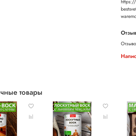
https:/
bestsv
warem
Отзы
Отзыво
Напис
чные товары