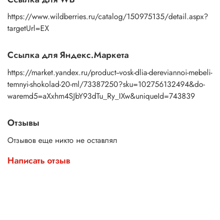
https://www.wildberries.ru/catalog/150975135/detail.aspx?
targetUrl=EX
Ссылка для Яндекс.Маркета
https://market.yandex.ru/product--vosk-dlia-dereviannoi-mebeli-
temnyi-shokolad-20-ml/73387250?sku=102756132494&do-
waremd5=aXxhm4SJbY93dTu_Ry_IXw&uniqueId=743839
Отзывы
Отзывов еще никто не оставлял
Написать отзыв