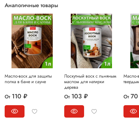
Аналогичные товары
Масло-воск для защиты
Лоскутный воск с льняным
Масло-в
полка в бане и сауне
маслом для натирки
тверды
дерева
110 ₽
103 ₽
70
От
От
От