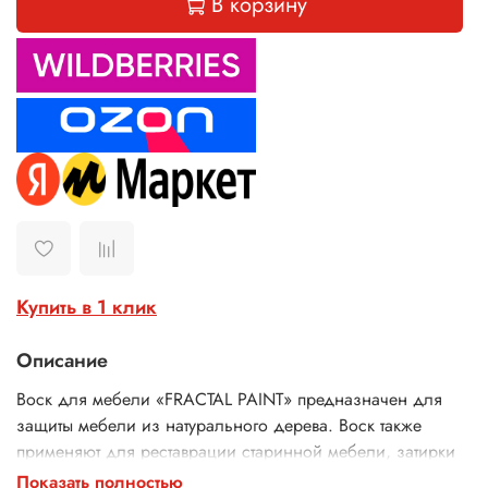
В корзину
Купить в 1 клик
Описание
Воск для мебели «
FRACTAL
PAINT
» предназначен для
защиты мебели из натурального дерева. Воск также
применяют для реставрации старинной мебели, затирки
сколов, трещин и царапин на древесине любых типов.
Показать полностью