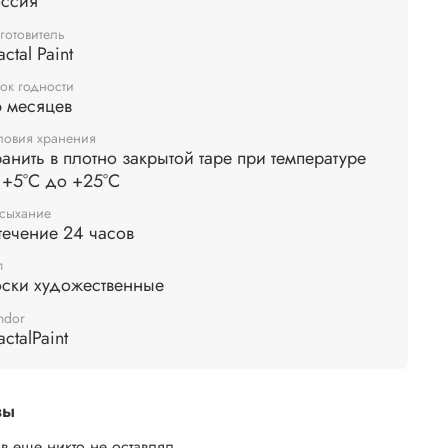
оссия
ами. Дополнительное финишное закрепление не
тся.
готовитель
actal Paint
ок годности
 месяцев
ловия хранения
анить в плотно закрытой таре при температуре
 +5°С до +25°С
сыхание
течение 24 часов
п
оски художественные
ndor
actalPaint
вы
в еще никто не оставлял