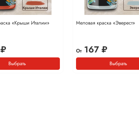
раска «Крыши Италии»
Меловая краска «Эверест»
 ₽
167 ₽
От
Выбрать
Выбрать