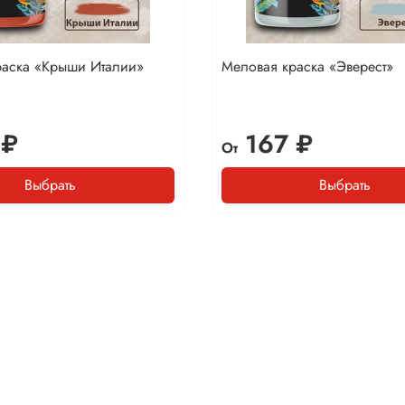
раска «Крыши Италии»
Меловая краска «Эверест»
 ₽
167 ₽
От
Выбрать
Выбрать