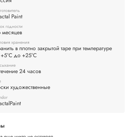
оссия
ами. Дополнительное финишное закрепление не
тся.
готовитель
actal Paint
ок годности
 месяцев
ловия хранения
анить в плотно закрытой таре при температуре
 +5°С до +25°С
сыхание
течение 24 часов
п
оски художественные
ndor
actalPaint
вы
в еще никто не оставлял