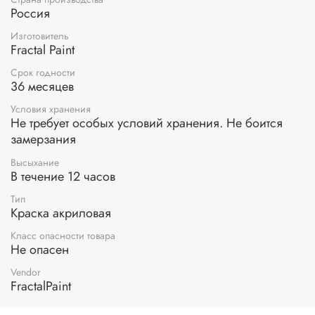
5 - 15 минут при тонировании
Россия
4 - 12 часов для Fluid Art
Изготовитель
Fractal Paint
Срок годности
36 месяцев
Условия хранения
Не требует особых условий хранения. Не боится
замерзания
Высыхание
В течение 12 часов
Тип
Краска акриловая
Класс опасности товара
Не опасен
Vendor
FractalPaint