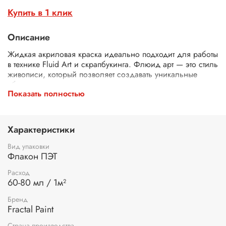
Купить в 1 клик
Описание
Жидкая акриловая краска идеально подходит для работы
в технике Fluid Art и скрапбукинга. Флюид арт — это стиль
живописи, который позволяет создавать уникальные
абстрактные композиции с помощью текучих акриловых
Показать полностью
красок. Благодаря своей консистенции, наши акрилы
идеально подходят для этой техники, обеспечивая
плавные переходы. Акриловые краски легко смешиваются
между собой, что позволяет добиваться желаемых
Характеристики
эффектов.
Вид упаковки
Применение:
Налейте краску послойно в небольшую
Флакон ПЭТ
ёмкость. Вылейте полученную смесь на холст. Аккуратно
наклоняйте холст в разные стороны до полной заливки
Расход
60-80 мл / 1м²
холста. Для тонирования бумаги распределите
небольшое количество краски по бумаге при помощи
Бренд
воды и кисти.
Fractal Paint
Время высыхания:
Страна производства