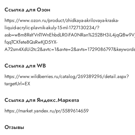
Ссылка для Озон
https://www.ozon.ru/product/zhidkaya-akrilovaya-kraska-
liquid-acrylic-plavnik-akuly-15-ml-1727130234/?
asb=wBm8ReYVnTIWnEhbdLR0iFA0NRan%252BH3iL4jqQBw9Vjo
fqqTCKfete8QsRwKJD5YX-
A72sm4XdUi2tc2&avtc=1&avte=2&avts=1729086797&keywor
Ссылка для WB
https://www.wildberries.ru/catalog/269389296/detail.aspx?
targetUrl=EX
Ссылка для Яндекс.Маркета
https://market.yandex.ru/pr/5589614659
Отзывы