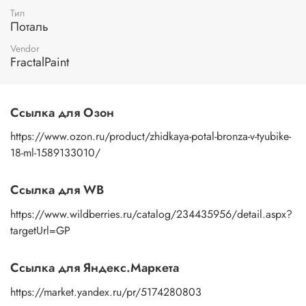
поталь легко сочетается с другими материалами и
Тип
красками, что позволяет вам раскрыть свою творческую
Поталь
фантазию.
Vendor
FractalPaint
Ссылка для Озон
https://www.ozon.ru/product/zhidkaya-potal-bronza-v-tyubike-
18-ml-1589133010/
Ссылка для WB
https://www.wildberries.ru/catalog/234435956/detail.aspx?
targetUrl=GP
Ссылка для Яндекс.Маркета
https://market.yandex.ru/pr/5174280803