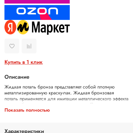
Купить в 1 клик
Описание
Жидкая поталь бронза представляет собой плотную
металлизированную краску-лак. Жидкая бронзовая
поталь применяется для имитации металлического эффекта
потали, бронзовая краска для металла. Поталь жидкая
Показать полностью
бронза подходит для нанесения на любую поверхность
(дерево, картон, керамика, пластик, металл, гипс,
эпоксидной смолы и др.). Жидкая бронза хорошо
сочетается с битумным винтажным лаком для придания
Характеристики