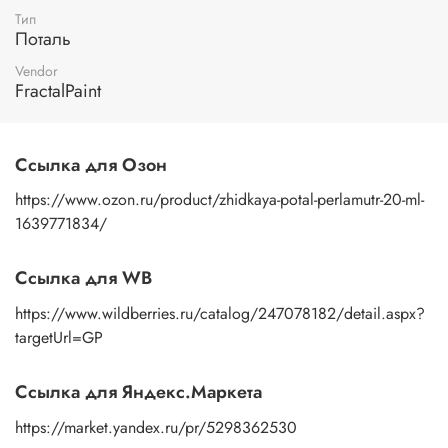
Кроме того, жидкая поталь легко сочетается с другими
Тип
материалами и красками, что позволяет вам раскрыть
Поталь
свою творческую фантазию.
Vendor
Применение:
тщательно взболтайте баночку с поталью
FractalPaint
перед нанесением, очистите поверхность изделия от
грязи и пыли. Для нанесения используйте
синтетическую
кисть.
Ссылка для Озон
https://www.ozon.ru/product/zhidkaya-potal-perlamutr-20-ml-
1639771834/
Ссылка для WB
https://www.wildberries.ru/catalog/247078182/detail.aspx?
targetUrl=GP
Ссылка для Яндекс.Маркета
https://market.yandex.ru/pr/5298362530