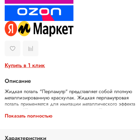
Купить в 1 клик
Описание
Жидкая поталь "Перламутр" представляет собой плотную
металлизированную краску-лак. Жидкая перламутровая
поталь применяется для имитации металлического эффекта
потали, "Перламутр" краска для металла. Поталь жидкая
Показать полностью
"Перламутр" подходит для нанесения на любую
поверхность (дерево, картон, керамика, пластик, металл,
гипс, эпоксидной смолы и др.). Жидкая "Перламутр"
хорошо сочетается с битумным винтажным лаком для
Характеристики