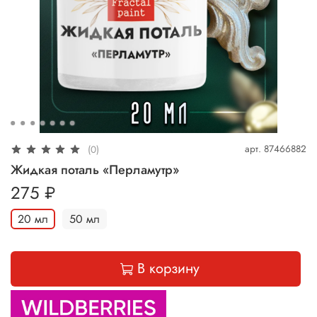
арт.
87466882
(0)
Жидкая поталь «Перламутр»
275 ₽
20 мл
50 мл
В корзину