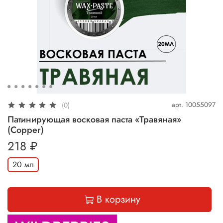
арт.
10055097
(0)
Патинирующая восковая паста «Травяная»
(Сopper)
218 ₽
20 мл
В корзину