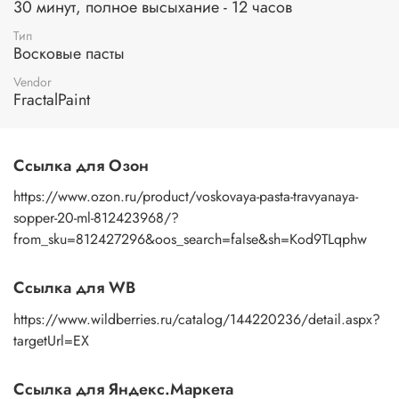
старины и роскоши.
30 минут, полное высыхание - 12 часов
Подходящие поверхности:
дерево, фанера, бумага,
Тип
Восковые пасты
картон, ДВП, ДСП, грунтованный холст, ткани, стекло,
пластмассы, грунтованный металл, бетон, кирпич, гипс,
Vendor
природный камень, штукатурка и др.
FractalPaint
В чем же отличие между воском и восковой пастой?
Составом:
воск состоит из натурального воска и
Ссылка для Озон
апельсинового масла и пигмента, восковая паста из
воска, пигмента, акриловая дисперсия, загуститель,
https://www.ozon.ru/product/voskovaya-pasta-travyanaya-
консервант.
sopper-20-ml-812423968/?
from_sku=812427296&oos_search=false&sh=Kod9TLqphw
Консистенции:
восковая паста более пластичная по
консистенции, чем воск.
Ссылка для WB
Разбавлением:
восковую пасту можно разбавить водой, а
воск скипидаром и апельсиновым маслом.
https://www.wildberries.ru/catalog/144220236/detail.aspx?
В обоих случаях, патинирующая восковая паста и воск
targetUrl=EX
патинирующий декоративный, обладают отличными
свойствами и позволяют добиться прекрасных
Ссылка для Яндекс.Маркета
результатов. Выбор между ними зависит от предпочтений