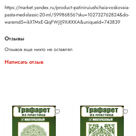
и требований конкретного проекта.
https://market.yandex.ru/product--patiniruiushchaia-voskovaia-
pasta-med-slassic-20-ml/59986856?sku=102732762824&do-
waremd5=ikXTMxE-QqFWjIJ9XiKKKA&uniqueId=743839
Отзывы
Отзывов еще никто не оставлял
Написать отзыв