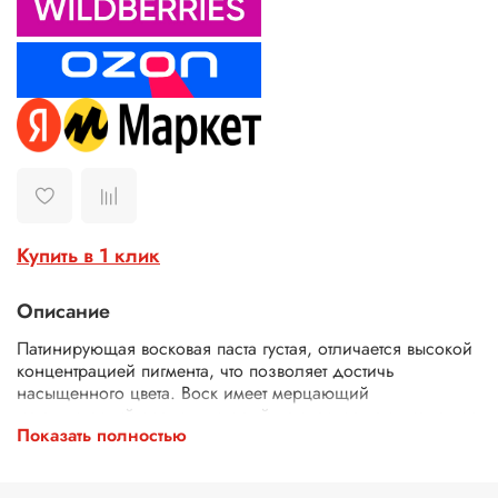
Купить в 1 клик
Описание
Патинирующая восковая паста густая, отличается высокой
концентрацией пигмента, что позволяет достичь
насыщенного цвета. Воск имеет мерцающий
металлический оттенок, который придаст вашему изделию
Показать полностью
эффектный вид. Паста не имеет неприятного запаха, что
делает его приятным в использовании. Кроме того,
благодаря наличию акрила и пчелиного воска, восковая