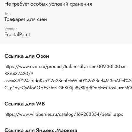
Не требует особых условий хранения
профессионалу и любителю.
Тип
Применение:
нанесение узора осуществляется пастой с
Трафарет для стен
помощью мастихина или шпателя. После работы промыть
трафарет под теплой водой с моющим средством, затем
Vendor
просушить бумажным полотенцем.
FractalPaint
Ссылка для Озон
https://www.ozon.ru/product/trafaret-dlya-sten-009-30h30-sm-
836437420/?
asb=87fY94srrIdoKzh%252BcbfHnWIn0%252BeR4M3mAftel%
C_g1dycCy6fo6QHEvFtnzLGEKtXiju8y8KgROoHcMTi5sUuvnMQ&
Ссылка для WB
https://www.wildberries.ru/catalog/169283854/detail.aspx
Ссылка для Яндекс.Маркета