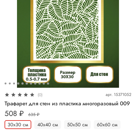
арт.
15371052
(0)
Трафарет для стен из пластика многоразовый 009
508 ₽
635 ₽
30х30 см
40х40 см
50х50 см
60х60 см