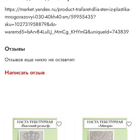
https://market.yandex.ru/product--trafaret-dlia-sten-iz-plastika-
mnogorazovyi-030-40kh40-sm/59955435?
sku=102731958879&do-
waremd5=bArvB4LulLJ_MmCg_KHYmQ&uniqueId=743839
Отзывы
Отзывов еще никто не оставлял
Написать отзыв