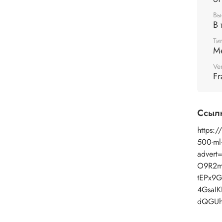
Вы
В 
Ти
М
Ve
Fr
Ссыл
https:/
500-ml
advert
O9R2ml
tEPx9
4GsaIK
dQGUh