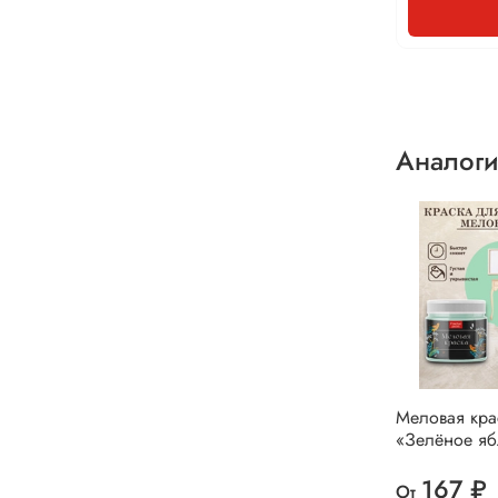
Аналоги
Меловая кра
«Зелёное яб
167 ₽
От