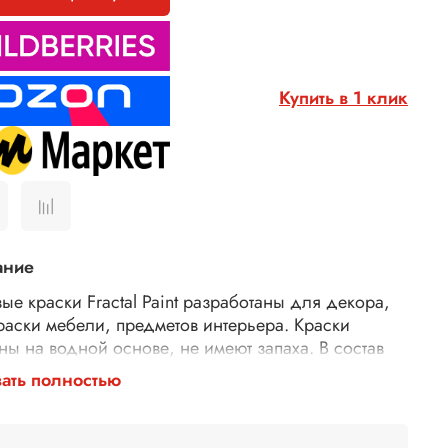
Купить в 1 клик
ание
ые краски Fractal Paint разработаны для декора,
раски мебели, предметов интерьера. Краски
ны на водной основе, не имеют запаха. В состав
и входят натуральные компоненты и мел. После
ать полностью
ания окрашенная поверхность изделия становится
ой.