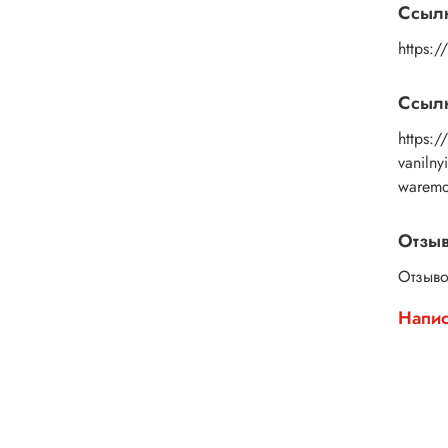
Ссыл
https:/
Ссылк
https:/
vaniln
warem
Отзы
Отзыво
Напис