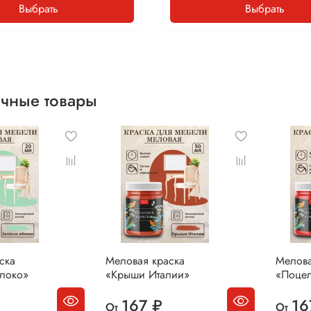
Выбрать
Выбрать
чные товары
ска
Меловая краска
Мелова
локо»
«Крыши Италии»
«Поцел
167 ₽
16
От
От