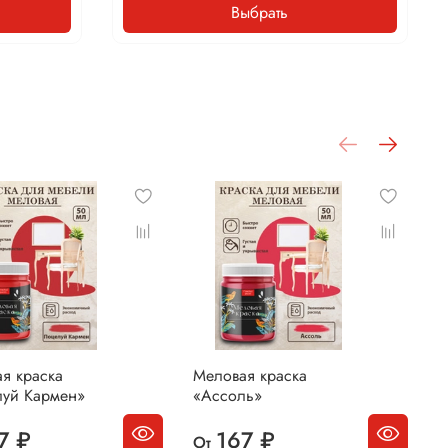
Выбрать
я краска
Меловая краска
М
уй Кармен»
«Ассоль»
«
7 ₽
167 ₽
От
О