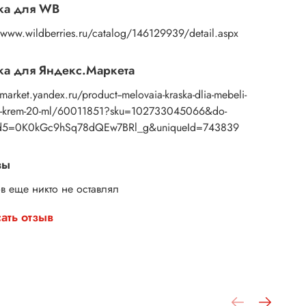
ка для WB
/www.wildberries.ru/catalog/146129939/detail.aspx
а для Яндекс.Маркета
/market.yandex.ru/product--melovaia-kraska-dlia-mebeli-
yi-krem-20-ml/60011851?sku=102733045066&do-
d5=0K0kGc9hSq78dQEw7BRl_g&uniqueId=743839
вы
в еще никто не оставлял
ать отзыв