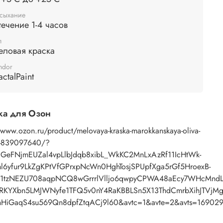
сыхание
течение 1-4 часов
п
еловая краска
ndor
actalPaint
ка для Озон
/www.ozon.ru/product/melovaya-kraska-marokkanskaya-oliva-
-839097640/?
=GeFNjmEUZal4vpLlbJdqb8xibL_WkKC2MnLxAzRf11IcHtWk-
6yfur9LkZgKPtVfGPrxpNcWn0HghTosjSPUpfXga5rGf5HroexB-
G1tzNEZU708aqpNCQ8wGrrrlVlljo6qwpyCPWA48aEcy7WHcMndL
RKYXbn5LMJWNyfe1TFQ5v0nY4RaKBBLSn5X13ThdCmrbXihJTVjMgn
HiGaqS4su569Qn8dpfZtqACj9l60&avtc=1&avte=2&avts=16902