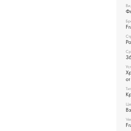
испол
Ви
Ф
черни
Бр
Fr
Ст
Р
Ср
36
Ус
Хр
от
Ти
Кр
Це
В
Ve
Fr