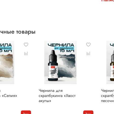
чные товары
я
Чернила для
Черни
а «Сепия»
скрапбукинга «Хвост
скрапб
акулы»
песоч