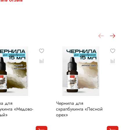
ла для
Чернила для
Ч
укинга «Медово-
скрапбукинга «Лесной
с
ный»
орех»
«