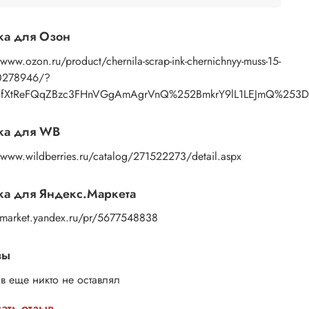
ка для Озон
/www.ozon.ru/product/chernila-scrap-ink-chernichnyy-muss-15-
0278946/?
ofXtReFQqZBzc3FHnVGgAmAgrVnQ%252BmkrY9lL1LEJmQ%253D&a
ка для WB
/www.wildberries.ru/catalog/271522273/detail.aspx
а для Яндекс.Маркета
//market.yandex.ru/pr/5677548838
вы
в еще никто не оставлял
ать отзыв