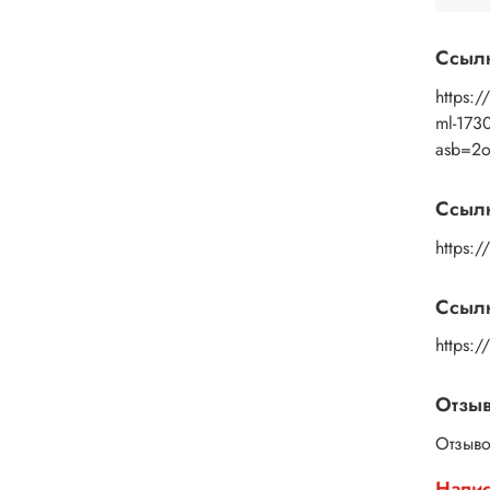
Ссыл
https:/
ml-173
asb=2
Ссыл
https:/
Ссылк
https:
Отзы
Отзыво
Напис