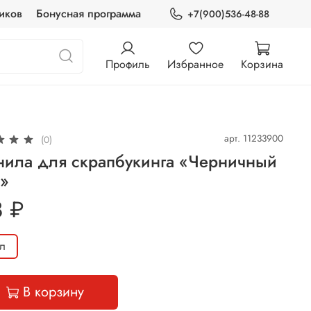
иков
Бонусная программа
+7(900)536-48-88
Профиль
Избранное
Корзина
арт.
11233900
(0)
нила для скрапбукинга «Черничный
с»
8 ₽
л
В корзину