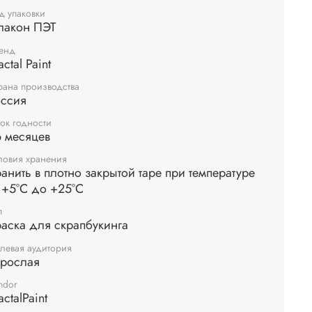
ьзуя специальные инструменты для смешивания
д упаковки
лакон ПЭТ
л.
енд
actal Paint
рана производства
оссия
ок годности
 месяцев
ловия хранения
анить в плотно закрытой таре при температуре
 +5°С до +25°С
п
аска для скрапбукинга
левая аудитория
зрослая
ndor
actalPaint