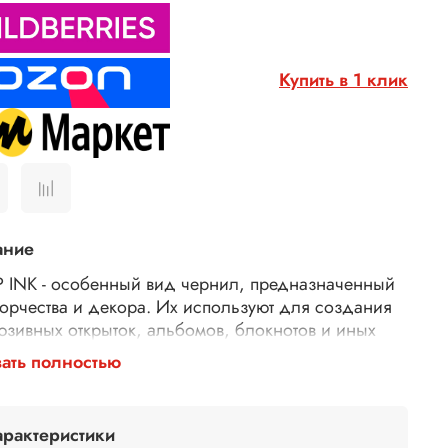
Купить в 1 клик
ание
 INK - особенный вид чернил, предназначенный
ворчества и декора. Их используют для создания
юзивных открыток, альбомов, блокнотов и иных
етов хендмейда. Эти чернила выделяются
ать полностью
стью к истиранию. В отличие от сухих красок, они
ываются водой после высыхания. Применяются
е со штемпельными подушечками, штампами,
арактеристики
ретами и прямо на поверхность. Растушуйте их,