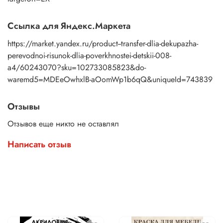
Ссылка для Яндекс.Маркета
https://market.yandex.ru/product--transfer-dlia-dekupazha-
perevodnoi-risunok-dlia-poverkhnostei-detskii-008-
a4/60243070?sku=102733085823&do-
waremd5=MDEeOwhxlB-aOomWp1b6qQ&uniqueId=743839
Отзывы
Отзывов еще никто не оставлял
Написать отзыв