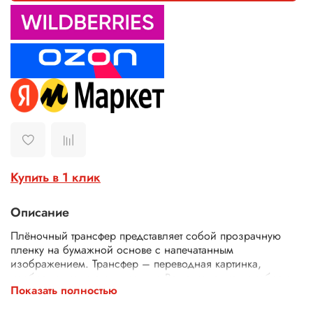
Купить в 1 клик
Описание
Плёночный трансфер представляет собой прозрачную
пленку на бумажной основе с напечатанным
изображением. Трансфер – переводная картинка,
изображение, с его помощью Ваше изделие приобретет
Показать полностью
неповторимость и уникальность. Трансферной бумагой
можно заменить декупажные карты, рисовую бумагу для