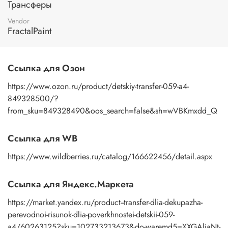
Трансферы
изображение к поверхности и, плотно прижимая
пальцами бумажную основу, сдвигаете ее на себя.
Vendor
Рисунок остается на изделии. Сразу после нанесения
FractalPaint
удалите лишнюю влагу и воздух бумажным полотенцем
или кусочком сухой ткани. После чего покройте
изображение любым покрывным лаком. Отлично
Ссылка для Озон
подойдет акриловый лак на водной основе, матовый,
глянцевый, полуглянцевый.
https://www.ozon.ru/product/detskiy-transfer-059-a4-
849328500/?
from_sku=849328490&oos_search=false&sh=wVBKmxdd_Q
Ссылка для WB
https://www.wildberries.ru/catalog/166622456/detail.aspx
Ссылка для Яндекс.Маркета
https://market.yandex.ru/product--transfer-dlia-dekupazha-
perevodnoi-risunok-dlia-poverkhnostei-detskii-059-
a4/60263125?sku=102733213673&do-waremd5=XXGAljaNt-