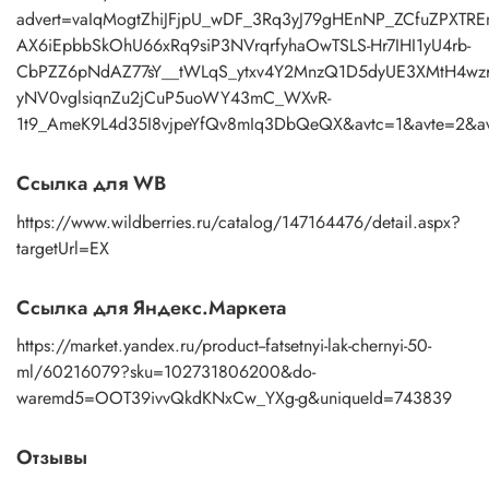
advert=vaIqMogtZhiJFjpU_wDF_3Rq3yJ79gHEnNP_ZCfuZPXTREm
AX6iEpbbSkOhU66xRq9siP3NVrqrfyhaOwTSLS-Hr7IHI1yU4rb-
CbPZZ6pNdAZ77sY__tWLqS_ytxv4Y2MnzQ1D5dyUE3XMtH4w
yNV0vglsiqnZu2jCuP5uoWY43mC_WXvR-
1t9_AmeK9L4d35I8vjpeYfQv8mIq3DbQeQX&avtc=1&avte=2&
Ссылка для WB
https://www.wildberries.ru/catalog/147164476/detail.aspx?
targetUrl=EX
Ссылка для Яндекс.Маркета
https://market.yandex.ru/product--fatsetnyi-lak-chernyi-50-
ml/60216079?sku=102731806200&do-
waremd5=OOT39ivvQkdKNxCw_YXg-g&uniqueId=743839
Отзывы