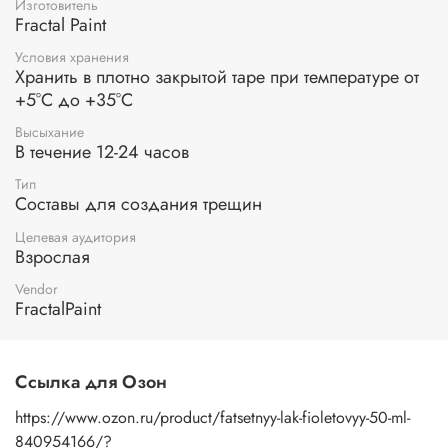
Изготовитель
применяется для всех составов с трещинами (паст с
Fractal Paint
трещинами, фацетных лаков, красок с эффектом
микротрещин и др. продуктов).
Условия хранения
Хранить в плотно закрытой таре при температуре от
Применение:
на высохший грунт нанесите мастихином
+5°С до +35°С
или шпателем фацетный лак толщиной 1-2 мм. По мере
высыхания фацетного лака на поверхности декорируемого
Высыхание
В течение 12-24 часов
изделия будут появляться трещины. Чем больше слой
фацетного лака, тем крупнее трещины.
Тип
Составы для создания трещин
Целевая аудитория
Взрослая
Vendor
FractalPaint
Ссылка для Озон
https://www.ozon.ru/product/fatsetnyy-lak-fioletovyy-50-ml-
840954166/?