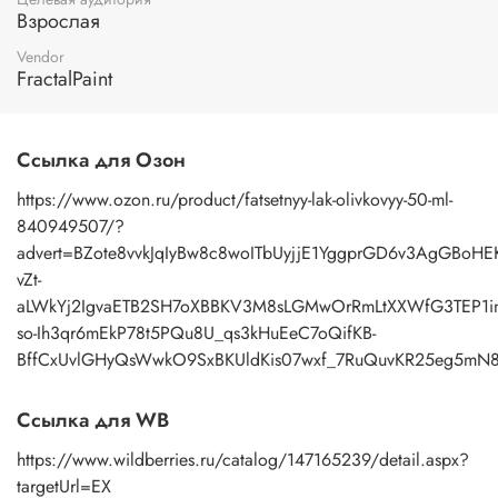
Взрослая
Vendor
FractalPaint
Ссылка для Озон
https://www.ozon.ru/product/fatsetnyy-lak-olivkovyy-50-ml-
840949507/?
advert=BZote8vvkJqIyBw8c8woITbUyjjE1YggprGD6v3AgGBoHEK
vZt-
aLWkYj2IgvaETB2SH7oXBBKV3M8sLGMwOrRmLtXXWfG3TEP1i
so-Ih3qr6mEkP78t5PQu8U_qs3kHuEeC7oQifKB-
BffCxUvlGHyQsWwkO9SxBKUldKis07wxf_7RuQuvKR25eg5mN8
Ссылка для WB
https://www.wildberries.ru/catalog/147165239/detail.aspx?
targetUrl=EX