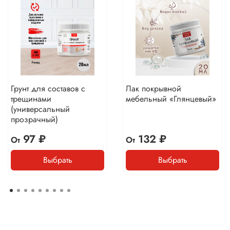
Грунт для составов с
Лак покрывной
трещинами
мебельный «Глянцевый»
(универсальный
прозрачный)
97 ₽
132 ₽
От
От
Выбрать
Выбрать