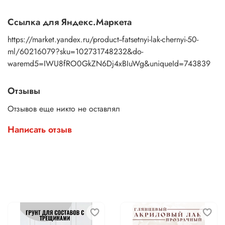
Ссылка для Яндекс.Маркета
https://market.yandex.ru/product--fatsetnyi-lak-chernyi-50-
ml/60216079?sku=102731748232&do-
waremd5=IWU8fRO0GkZN6Dj4xBIuWg&uniqueId=743839
Отзывы
Отзывов еще никто не оставлял
Написать отзыв