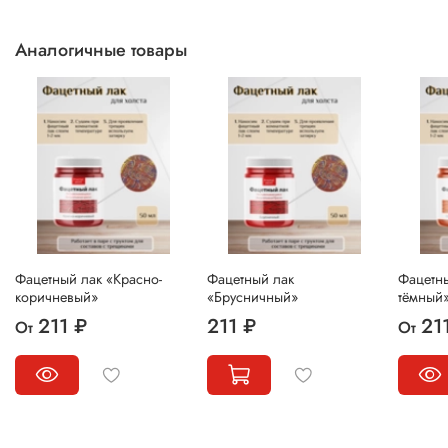
Аналогичные товары
Фацетный лак «Красно-
Фацетный лак
Фацетн
коричневый»
«Брусничный»
тёмный
211 ₽
211 ₽
21
От
От