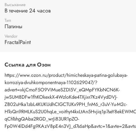
покройте патину шеллачным лаком для защиты от
Высыхание
разрушения кристаллов. После нанесения шеллачного
В течение 24 часов
лака цвет патины потемнеет.
Тип
Патины
Меры предосторожности:
не допускать попадания в
Vendor
глаза. При работе защищайте руки резиновыми
FractalPaint
перчатками. При попадании на кожу смыть водой с
мылом.
Ссылка для Озон
https://www.ozon.ru/product/himicheskaya-patina-golubaya-
korroziya-dvuhkomponentnaya-1102629047/?
advert=xkjCmoF5O9VIMueSZDI5V_eQMpFYKbNCN6K-
jwSUM8DFw1fhKOkexkX-4WzloKde4TXjixr7Kz4VydDVJ-
ZB02uHka1zbL4KUKUdhCIGCTUKx9PH_fnM6_r3uV-Yu-M2c-
HToQn9RMLKuS2U0hqLe_voithyt4kxLtAn5Hvjiq1p7seY8ekEW
qChTshgQAba2RGD_wrJi83UR1pZO-
Fp0W4lDd4Fg9KAzV8pE4n3VJ_d7s6aHp&avtc=1&avte=2&avts