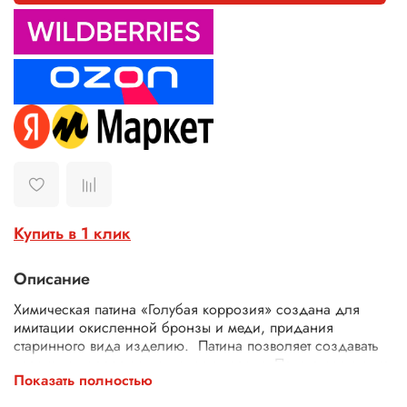
Купить в 1 клик
Описание
Химическая патина «Голубая коррозия» создана для
имитации окисленной бронзы и меди, придания
старинного вида изделию. Патина позволяет создавать
красивую коррозию под слоем краски. Патина состоит из
Показать полностью
натуральных солей металлов, а также специального
окислителя. Поставляется в наборе из двух составов: