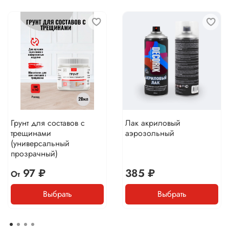
Грунт для составов с
Лак акриловый
трещинами
аэрозольный
(универсальный
прозрачный)
97 ₽
385 ₽
От
Выбрать
Выбрать