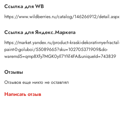
Ссылка для WB
https://www.wildberries.ru/catalog/146266912/detail.aspx
Ссылка для Яндекс.Маркета
https://market.yandex.ru/product--kraski-dekorativnye-fractal-
paint-0-goluboi/55089665?sku=102705371909&do-
waremd5=qmp8Xfy7MGK0yIl7YhT4FA&uniqueId=743839
Отзывы
Отзывов еще никто не оставлял
Написать отзыв