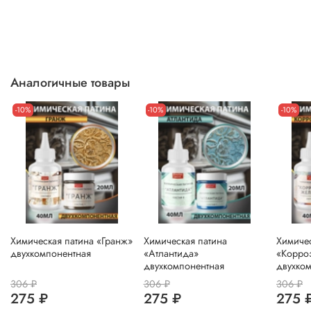
Аналогичные товары
-10%
-10%
-10%
Химическая патина «Гранж»
Химическая патина
Химичес
двухкомпонентная
«Атлантида»
«Корро
двухкомпонентная
двухко
306 ₽
306 ₽
306 ₽
275 ₽
275 ₽
275 