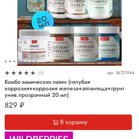
арт.
36721944
(0)
Комбо химических патин (голубая
коррозия+коррозия железа+атлантида+грунт
унив.прозрачный 20 мл)
829 ₽
В корзину