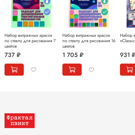
Набор витражных красок
Набор витражных красок
Набор к
по стеклу для рисования 7
по стеклу для рисования 16
«Classi
цветов
цветов
737 ₽
1 705 ₽
931 