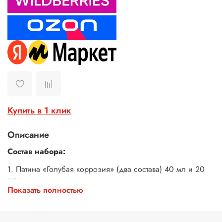
Купить в 1 клик
Описание
Состав набора:
1. Патина «Голубая коррозия» (два состава) 40 мл и 20
мл.;
2. Патина «Коррозия железа» (два состава) 40 мл и 20
Показать полностью
мл.;
3. Патина «Атлантида» (два состава) 40 мл и 20 мл.;
4. Грунт универсальный прозрачный, 20 мл;