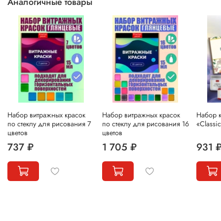
Аналогичные товары
Набор витражных красок
Набор витражных красок
Набор к
по стеклу для рисования 7
по стеклу для рисования 16
«Classi
цветов
цветов
737 ₽
1 705 ₽
931 