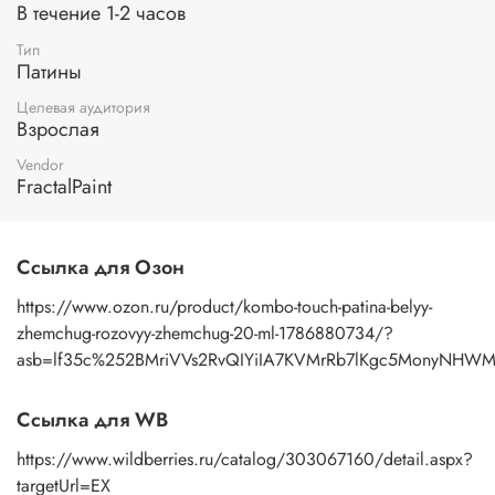
В течение 1-2 часов
получения более плавных цветовых переходов
используйте губку.
TOUCH патины
смешиваются между
Тип
собой и могут наноситься друг на друга.
Патины
Высыхание:
высыхание одного слоя происходит в
Целевая аудитория
течение 1 часа. После
патинирования
обработанная
Взрослая
поверхность становится приятной на ощупь.
Патины
не
Vendor
требуют финишного закрепления акриловым лаком.
FractalPaint
Ссылка для Озон
https://www.ozon.ru/product/kombo-touch-patina-belyy-
zhemchug-rozovyy-zhemchug-20-ml-1786880734/?
asb=lf35c%252BMriVVs2RvQIYiIA7KVMrRb7lKgc5MonyNHW
Ссылка для WB
https://www.wildberries.ru/catalog/303067160/detail.aspx?
targetUrl=EX