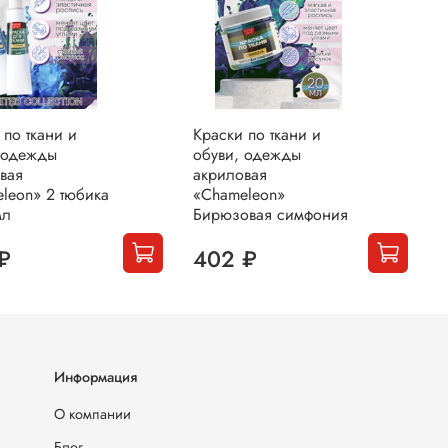
 по ткани и
Краски по ткани и
К
 одежды
обуви, одежды
о
вая
акриловая
а
leon» 2 тюбика
«Chameleon»
«
мл
Бирюзовая симфония
а
₽
402 ₽
Информация
О компании
Блог