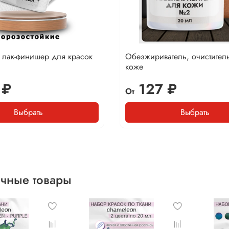
 лак-финишер для красок
Обезжириватель, очистител
коже
 ₽
127 ₽
От
Выбрать
Выбрать
чные товары