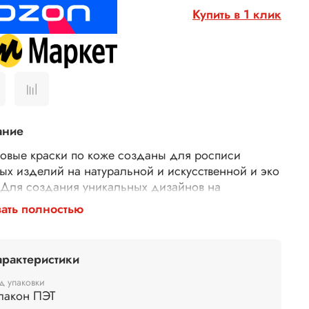
Купить в 1 клик
ание
овые краски по коже созданы для росписи
ых изделий на натуральной и искусственной и эко
 Для создания уникальных дизайнов на
овках, куртках, сумках, кошельках, обложках.
ать полностью
тойкие краски акриловые для кожи представляют
 колерованный состав, который прочно сцепляется
аной поверхностью. Краски для кастомизации
арактеристики
быстро сохнут, не трескаются при высыхании, не
т цвет. Краски для росписи кожи можно смешивать
д упаковки
лакон ПЭТ
 собой для получения уникальных