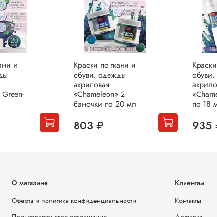
ани и
Краски по ткани и
Краски
ды
обуви, одежды
обуви,
акриловая
акрило
 Green-
«Chameleon» 2
«Chame
баночки по 20 мл
по 18 
803 ₽
935 
О магазине
Клиентам
Оферта и политика конфиденциальности
Контакты
Пользовательское соглашение
Доставка