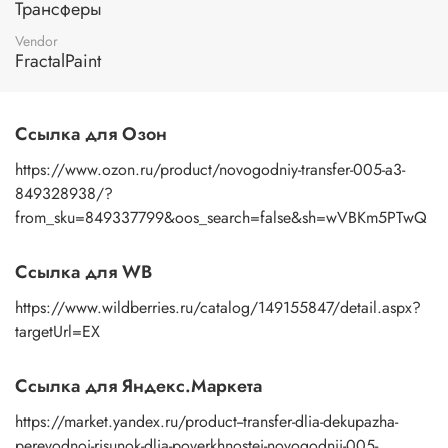
Трансферы
изображение к поверхности и, плотно прижимая
пальцами бумажную основу, сдвигаете ее на себя.
Vendor
Рисунок остается на изделии. Сразу после нанесения
FractalPaint
удалите лишнюю влагу и воздух бумажным полотенцем
или кусочком сухой ткани. После чего покройте
изображение любым покрывным лаком. Отлично
Ссылка для Озон
подойдет акриловый лак на водной основе, матовый,
глянцевый, полуглянцевый.
https://www.ozon.ru/product/novogodniy-transfer-005-a3-
849328938/?
from_sku=849337799&oos_search=false&sh=wVBKm5PTwQ
Ссылка для WB
https://www.wildberries.ru/catalog/149155847/detail.aspx?
targetUrl=EX
Ссылка для Яндекс.Маркета
https://market.yandex.ru/product--transfer-dlia-dekupazha-
perevodnoi-risunok-dlia-poverkhnostei-novogodnii-005-