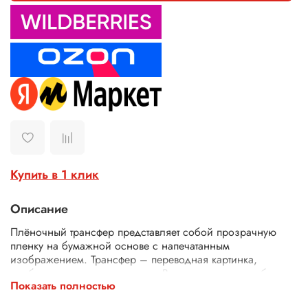
Купить в 1 клик
Описание
Плёночный трансфер представляет собой прозрачную
пленку на бумажной основе с напечатанным
изображением. Трансфер – переводная картинка,
изображение, с его помощью Ваше изделие приобретет
Показать полностью
неповторимость и уникальность. Трансферной бумагой
можно заменить декупажные карты, рисовую бумагу для