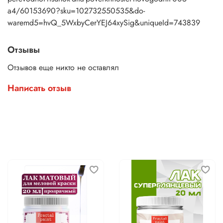
a4/60153690?sku=102732550535&do-
waremd5=hvQ_5WxbyCerYEJ64xySig&uniqueId=743839
Отзывы
Отзывов еще никто не оставлял
Написать отзыв