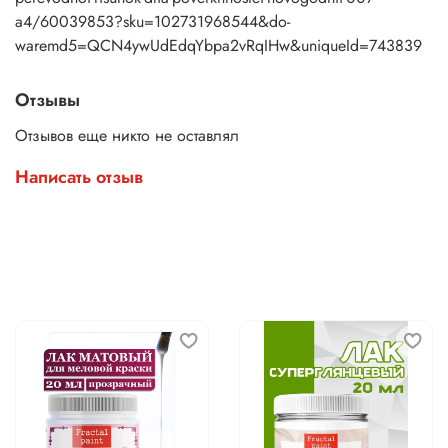
a4/60039853?sku=102731968544&do-
waremd5=QCN4ywUdEdqYbpa2vRqIHw&uniqueId=743839
Отзывы
Отзывов еще никто не оставлял
Написать отзыв