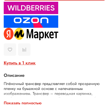
Купить в 1 клик
Описание
Плёночный трансфер представляет собой прозрачную
пленку на бумажной основе с напечатанным
изображением. Трансфер – переводная картинка,
изображение, с его помощью Ваше изделие приобретет
Показать полностью
неповторимость и уникальность. Трансферной бумагой
можно заменить декупажные карты, рисовую бумагу для