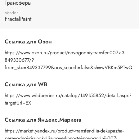
Трансферы
изображение к поверхности и, плотно прижимая
пальцами бумажную основу, сдвигаете ее на себя.
Vendor
Рисунок остается на изделии. Сразу после нанесения
FractalPaint
удалите лишнюю влагу и воздух бумажным полотенцем
или кусочком сухой ткани. После чего покройте
изображение любым покрывным лаком. Отлично
Ссылка для Озон
подойдет акриловый лак на водной основе, матовый,
глянцевый, полуглянцевый.
https://www.ozon.ru/product/novogodniy-transfer-007-a3-
849330677/?
from_sku=849337799&oos_search=false&sh=wVBKm5PTwQ
Ссылка для WB
https://www.wildberries.ru/catalog/149155852/detail.aspx?
targetUrl=EX
Ссылка для Яндекс.Маркета
https://market.yandex.ru/product--transfer-dlia-dekupazha-
perevodnoi-risunok-dlia-poverkhnostei-novogodnii-007-