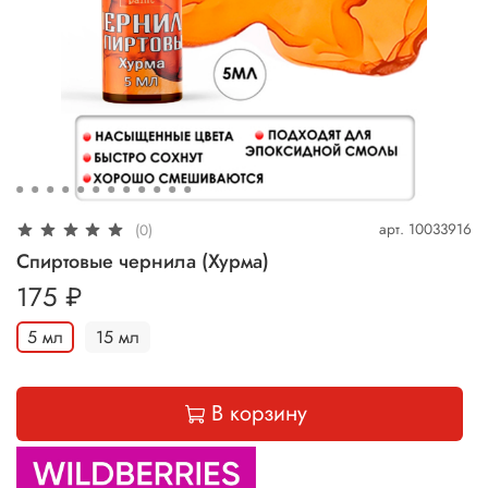
арт.
10033916
(0)
Спиртовые чернила (Хурма)
175 ₽
5 мл
15 мл
В корзину