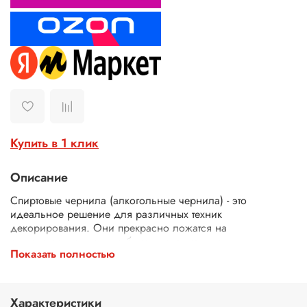
Купить в 1 клик
Описание
Спиртовые чернила (алкогольные чернила) - это
идеальное решение для различных техник
декорирования. Они прекрасно ложатся на
синтетическую гладкую бумагу, специально
Показать полностью
предназначенную для чернил для рисования. Эти
алкогольные чернила не токсичны, быстро сохнут. Они
также прекрасно смешиваются между собой, позволяя
создавать новые оттенки.
Характеристики