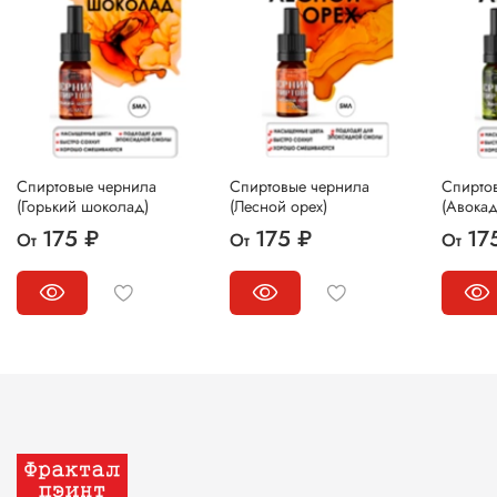
Спиртовые чернила
Спиртовые чернила
Спирто
(Горький шоколад)
(Лесной орех)
(Авокад
175 ₽
175 ₽
17
От
От
От