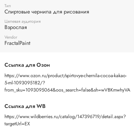
Тип
Спиртовые чернила для рисования
Целевая аудитория
Взрослая
Vendor
FractalPaint
Ссылка для Озон
https://www.ozon.ru/product/spirtovye-chernila-cocoa-kakao-
5-ml-1093095182/?
from_sku=1093095064&oos_search=false&sh=wVBKmwhyVA
Ссылка для WB
https://www.wildberries.ru/catalog/147396719/detail.aspx?
targetUrl=EX