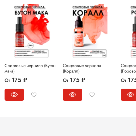
Спиртовые чернила (Бутон
Спиртовые чернила
Спирто
мака)
(Коралл)
(Розово
175 ₽
175 ₽
17
От
От
От