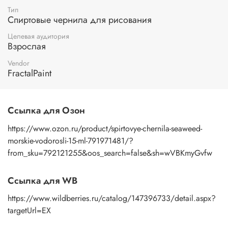
Тип
Спиртовые чернила для рисования
Целевая аудитория
Взрослая
Vendor
FractalPaint
Ссылка для Озон
https://www.ozon.ru/product/spirtovye-chernila-seaweed-
morskie-vodorosli-15-ml-791971481/?
from_sku=792121255&oos_search=false&sh=wVBKmyGvfw
Ссылка для WB
https://www.wildberries.ru/catalog/147396733/detail.aspx?
targetUrl=EX