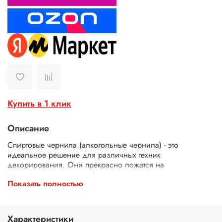
Купить в 1 клик
Описание
Спиртовые чернила (алкогольные чернила) - это
идеальное решение для различных техник
декорирования. Они прекрасно ложатся на
синтетическую гладкую бумагу, специально
Показать полностью
предназначенную для чернил для рисования. Эти
алкогольные чернила не токсичны, быстро сохнут. Они
также прекрасно смешиваются между собой, позволяя
создавать новые оттенки.
Характеристики