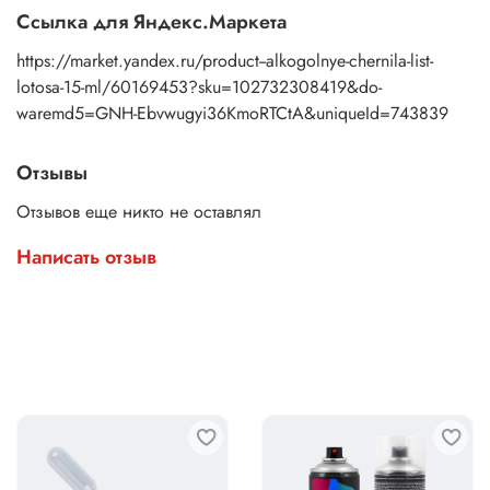
Ссылка для Яндекс.Маркета
https://market.yandex.ru/product--alkogolnye-chernila-list-
lotosa-15-ml/60169453?sku=102732308419&do-
waremd5=GNH-Ebvwugyi36KmoRTCtA&uniqueId=743839
Отзывы
Отзывов еще никто не оставлял
Написать отзыв