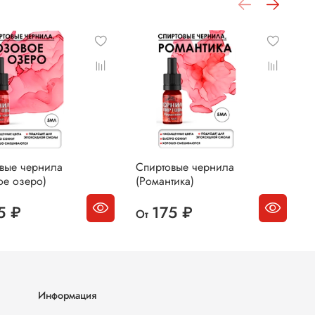
вые чернила
Спиртовые чернила
С
ое озеро)
(Романтика)
(
5 ₽
175 ₽
От
О
Информация