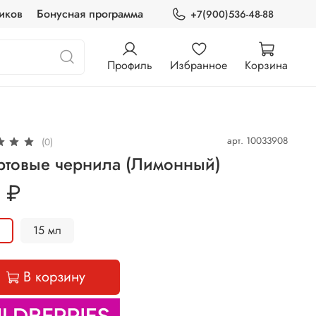
иков
Бонусная программа
+7(900)536-48-88
Профиль
Избранное
Корзина
арт.
10033908
(0)
ртовые чернила (Лимонный)
 ₽
л
15 мл
В корзину