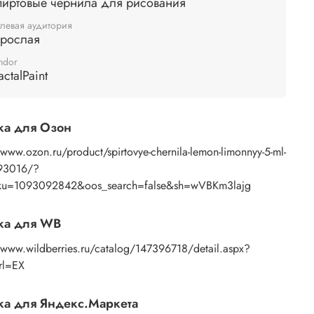
пиртовые чернила для рисования
левая аудитория
зрослая
ndor
actalPaint
ка для Озон
/www.ozon.ru/product/spirtovye-chernila-lemon-limonnyy-5-ml-
93016/?
ku=1093092842&oos_search=false&sh=wVBKm3lajg
ка для WB
/www.wildberries.ru/catalog/147396718/detail.aspx?
rl=EX
а для Яндекс.Маркета