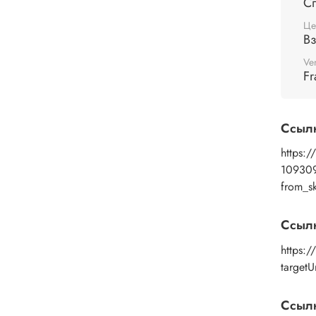
С
Це
В
Ve
Fr
Ссыл
https:/
10930
from_s
Ссыл
https:/
targetU
Ссылк