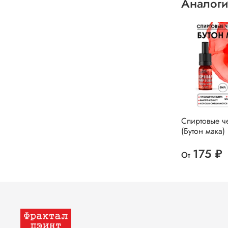
Аналоги
Спиртовые ч
(Бутон мака)
175 ₽
От