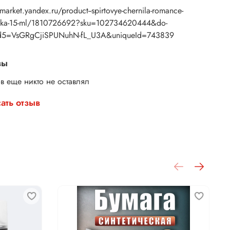
/market.yandex.ru/product--spirtovye-chernila-romance-
ika-15-ml/1810726692?sku=102734620444&do-
d5=VsGRgCjiSPUNuhN-fL_U3A&uniqueId=743839
вы
в еще никто не оставлял
ать отзыв