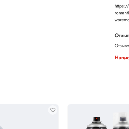
https:/
romant
warem
Отзы
Отзыво
Напис