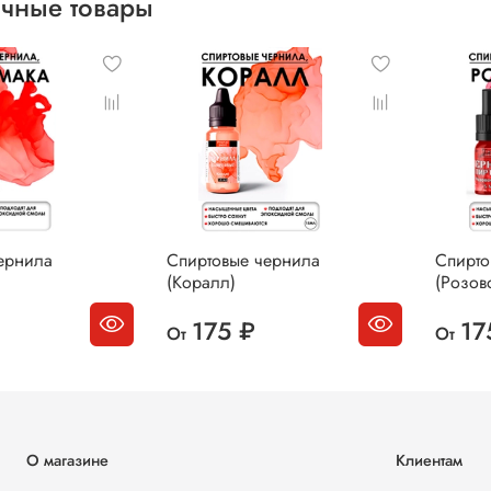
чные товары
ернила
Спиртовые чернила
Спирто
(Коралл)
(Розов
175 ₽
17
От
От
О магазине
Клиентам