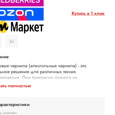
Купить в 1 клик
ание
овые чернила (алкогольные чернила) - это
ьное решение для различных техник
ирования. Они прекрасно ложатся на
тическую гладкую бумагу, специально
ать полностью
азначенную для чернил для рисования. Эти
ольные чернила не токсичны, быстро сохнут. Они
 прекрасно смешиваются между собой, позволяя
арактеристики
вать новые оттенки.
 того, эти чернила также могут быть использованы
д упаковки