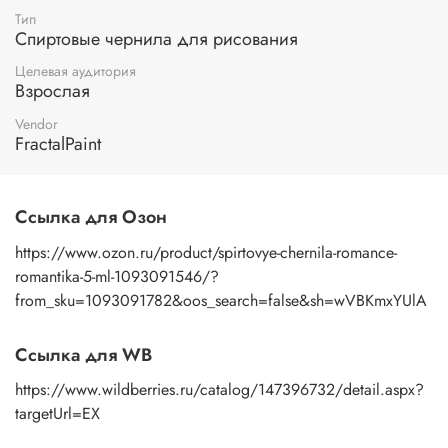
Тип
Спиртовые чернила для рисования
Целевая аудитория
Взрослая
Vendor
FractalPaint
Ссылка для Озон
https://www.ozon.ru/product/spirtovye-chernila-romance-
romantika-5-ml-1093091546/?
from_sku=1093091782&oos_search=false&sh=wVBKmxYUlA
Ссылка для WB
https://www.wildberries.ru/catalog/147396732/detail.aspx?
targetUrl=EX