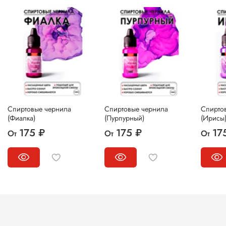
Спиртовые чернила
Спиртовые чернила
Спирто
(Фиалка)
(Пурпурный)
(Ирисы
175 ₽
175 ₽
17
От
От
От