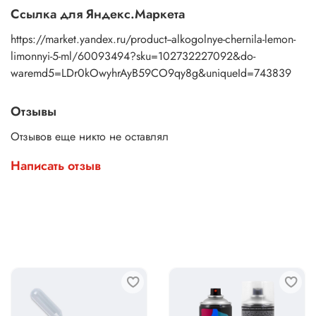
Ссылка для Яндекс.Маркета
https://market.yandex.ru/product--alkogolnye-chernila-lemon-
limonnyi-5-ml/60093494?sku=102732227092&do-
waremd5=LDr0kOwyhrAyB59CO9qy8g&uniqueId=743839
Отзывы
Отзывов еще никто не оставлял
Написать отзыв