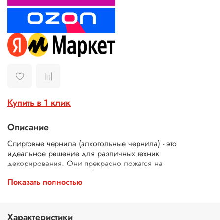
Купить в 1 клик
Описание
Спиртовые чернила (алкогольные чернила) - это
идеальное решение для различных техник
декорирования. Они прекрасно ложатся на
синтетическую гладкую бумагу, специально
Показать полностью
предназначенную для чернил для рисования. Эти
алкогольные чернила не токсичны, быстро сохнут. Они
также прекрасно смешиваются между собой, позволяя
создавать новые оттенки.
Характеристики