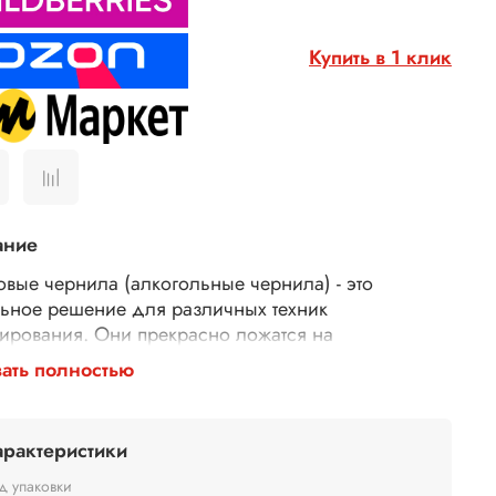
Купить в 1 клик
ание
овые чернила (алкогольные чернила) - это
ьное решение для различных техник
ирования. Они прекрасно ложатся на
тическую гладкую бумагу, специально
ать полностью
азначенную для чернил для рисования. Эти
ольные чернила не токсичны, быстро сохнут. Они
 прекрасно смешиваются между собой, позволяя
арактеристики
вать новые оттенки.
 того, эти чернила также могут быть использованы
д упаковки