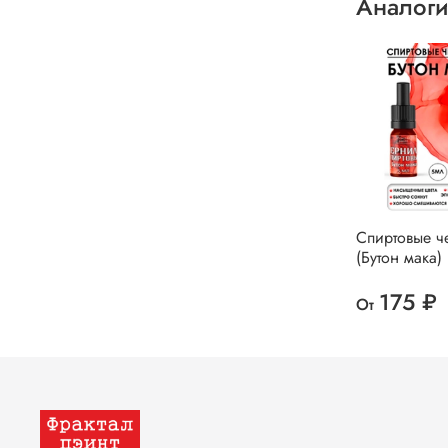
Аналоги
Спиртовые ч
(Бутон мака)
175 ₽
От