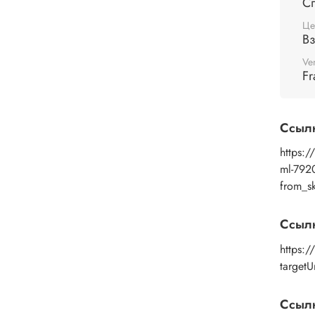
С
Це
В
Ve
Fr
Ссыл
https:/
ml-792
from_s
Ссыл
https:
targetU
Ссылк