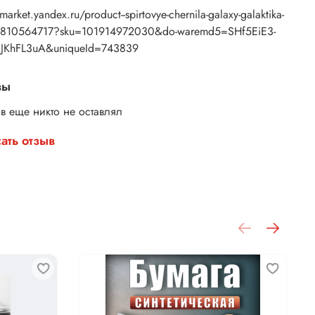
/market.yandex.ru/product--spirtovye-chernila-galaxy-galaktika-
1810564717?sku=101914972030&do-waremd5=SHf5EiE3-
JKhFL3uA&uniqueId=743839
вы
в еще никто не оставлял
ать отзыв