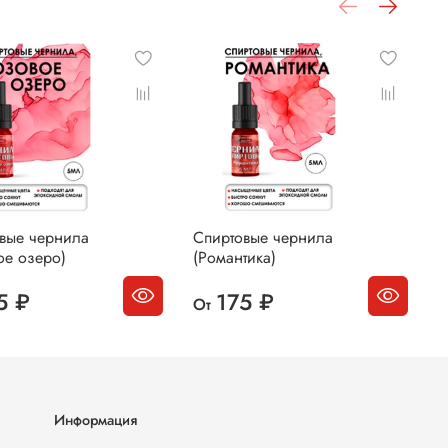
вые чернила
Спиртовые чернила
С
ое озеро)
(Романтика)
(
5 ₽
175 ₽
От
О
Информация