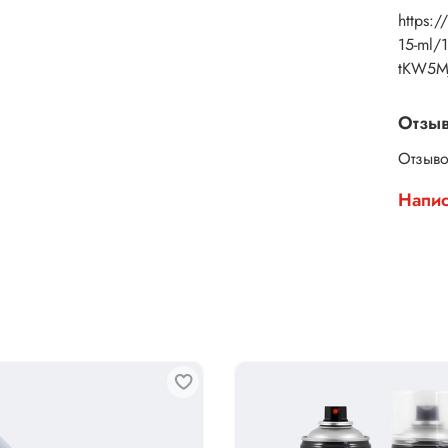
https:/
15-ml/
tKW5M
Отзы
Отзыво
Напис