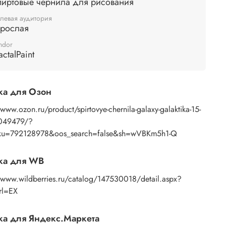
пиртовые чернила для рисования
левая аудитория
зрослая
ndor
actalPaint
ка для Озон
/www.ozon.ru/product/spirtovye-chernila-galaxy-galaktika-15-
049479/?
ku=792128978&oos_search=false&sh=wVBKm5h1-Q
ка для WB
//www.wildberries.ru/catalog/147530018/detail.aspx?
rl=EX
а для Яндекс.Маркета