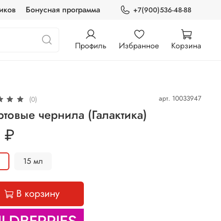
иков
Бонусная программа
+7(900)536-48-88
Профиль
Избранное
Корзина
арт.
10033947
(0)
товые чернила (Галактика)
 ₽
л
15 мл
В корзину