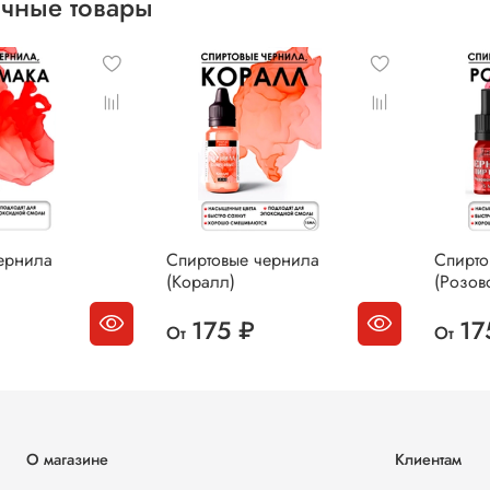
чные товары
ернила
Спиртовые чернила
Спирто
(Коралл)
(Розов
175 ₽
17
От
От
О магазине
Клиентам