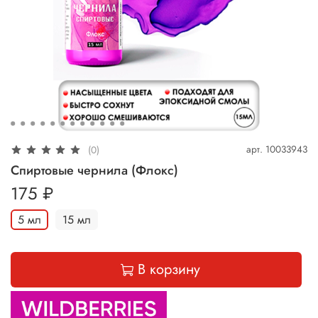
арт.
10033943
(0)
Спиртовые чернила (Флокс)
175 ₽
5 мл
15 мл
В корзину