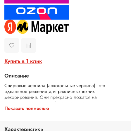
Купить в 1 клик
Описание
Спиртовые чернила (алкогольные чернила) - это
идеальное решение для различных техник
декорирования. Они прекрасно ложатся на
синтетическую гладкую бумагу, специально
Показать полностью
предназначенную для чернил для рисования. Эти
алкогольные чернила не токсичны, быстро сохнут. Они
также прекрасно смешиваются между собой, позволяя
создавать новые оттенки.
Характеристики