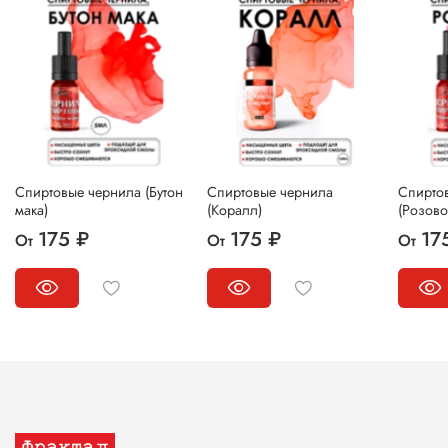
Спиртовые чернила (Бутон
Спиртовые чернила
Спирто
мака)
(Коралл)
(Розово
175 ₽
175 ₽
17
От
От
От