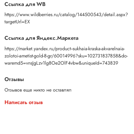
Ссылка для WB
https://www.wildberries.ru/catalog/144500543/detail.aspx?
targetUrl=EX
Ссылка для Яндекс.Маркета
https://market.yandex.ru/product--sukhaia-kraska-akvarelnaia-
zolotoi-ametist-gold-8-gr/60014996?sku=102731837858&do-
waremd5=vnsJgLzv1lg8Oe2OlF4vbw&uniqueId=743839
Отзывы
Отзывов еще никто не оставлял
Написать отзыв