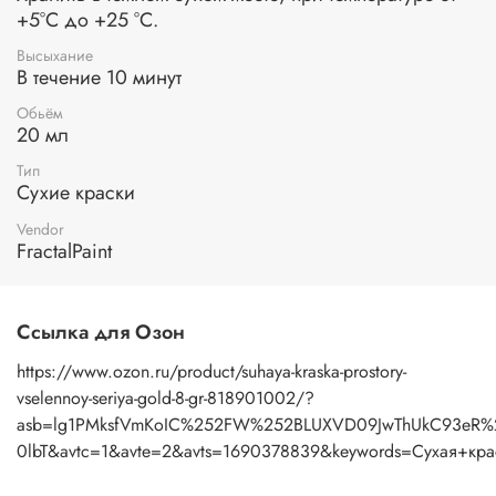
+5°С до +25 °С.
Высыхание
В течение 10 минут
Обьём
20 мл
Тип
Сухие краски
Vendor
FractalPaint
Ссылка для Озон
https://www.ozon.ru/product/suhaya-kraska-prostory-
vselennoy-seriya-gold-8-gr-818901002/?
asb=lg1PMksfVmKoIC%252FW%252BLUXVD09JwThUkC93eR%
0lbT&avtc=1&avte=2&avts=1690378839&keywords=Сухая