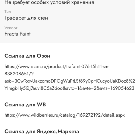
Не требует особых условий хранения
профессионалу и любителю.
Тип
Применение:
нанесение узора осуществляется пастой с
Трафарет для стен
помощью мастихина или шпателя. После работы промыть
трафарет под теплой водой с моющим средством, затем
Vendor
просушить бумажным полотенцем.
FractalPaint
Ссылка для Озон
https://www.ozon.ru/product/trafaret-076-15h11-sm-
838208651/?
asb=3CwToxvUaxzcmoDPOgWuPtLSf89y0pHCucyoUaKDoz8%
YImgbHy5Qj7auvi8C5aZdoo&avtc=1&avte=2&avts=1690546234
Ссылка для WB
https://www.wildberries.ru/catalog/169272192/detail.aspx
Ссылка для Яндекс.Маркета