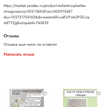
https://market.yandex.ru/product--trafaret-iz-plastika-
mnogorazovyi-002-15kh30-sm/60091568?
sku=102731754162&do-waremd5=udFzlYwb3FGCxq-
4sf7YZg&uniqueId=743839
Отзывы
Отзывов еще никто не оставлял
Написать отзыв