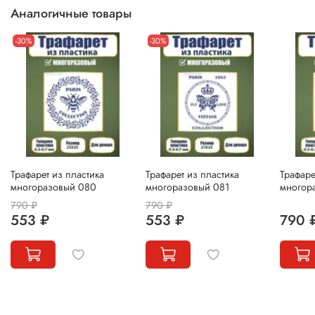
Аналогичные товары
-30%
-30%
Трафарет из пластика
Трафарет из пластика
Трафаре
многоразовый 080
многоразовый 081
многор
790 ₽
790 ₽
553 ₽
553 ₽
790 