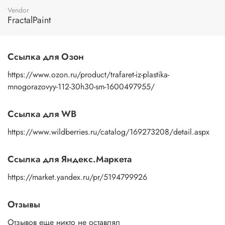
трафарет под теплой водой с моющим средством, затем
Vendor
просушить бумажным полотенцем.
FractalPaint
Ссылка для Озон
https://www.ozon.ru/product/trafaret-iz-plastika-
mnogorazovyy-112-30h30-sm-1600497955/
Ссылка для WB
https://www.wildberries.ru/catalog/169273208/detail.aspx
Ссылка для Яндекс.Маркета
https://market.yandex.ru/pr/5194799926
Отзывы
Отзывов еще никто не оставлял