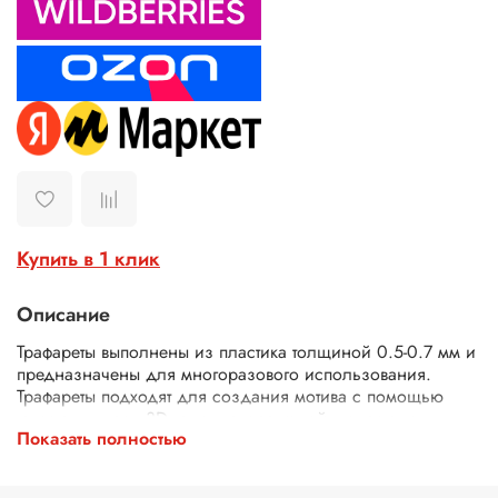
Купить в 1 клик
Описание
Трафареты выполнены из пластика толщиной 0.5-0.7 мм и
предназначены для многоразового использования.
Трафареты подходят для создания мотива с помощью
текстурных паст, 3D геля, декоративной штукатурки,
Показать полностью
шпатлевки. Трафареты подходят для декора различных
поверхностей (плоская керамика, плитка, мебель, панно),
использования в технике декупаж и скрапбукинг. В