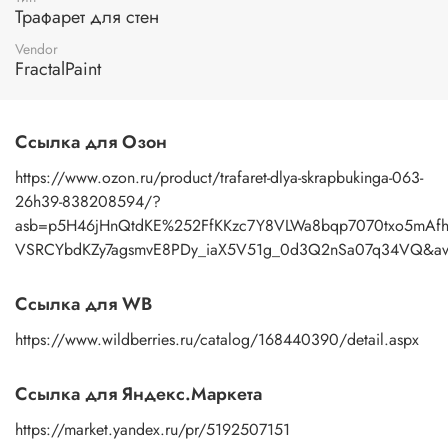
Трафарет для стен
антропологический орнамент, геометрические узоры,
картинки с текстом и буквами, надписи, изображения в
Vendor
классическом, винтажном, восточном стиле. Применив
FractalPaint
различные трафареты и расположив их на поверхности
определенным образом, можно получить угловой
орнамент, бордюр, различные сочетания фрагментов,
розеток. Трафарет – отличный инструмент для творчества
Ссылка для Озон
детей и взрослых, а также ценный подарок и
https://www.ozon.ru/product/trafaret-dlya-skrapbukinga-063-
профессионалу и любителю.
26h39-838208594/?
Применение:
нанесение узора осуществляется пастой с
asb=p5H46jHnQtdKE%252FfKKzc7Y8VLWa8bqp7070txo5m
помощью мастихина или шпателя. После работы промыть
VSRCYbdKZy7agsmvE8PDy_iaX5V51g_0d3Q2nSa07q34VQ&avt
трафарет под теплой водой с моющим средством, затем
просушить бумажным полотенцем.
Ссылка для WB
https://www.wildberries.ru/catalog/168440390/detail.aspx
Ссылка для Яндекс.Маркета
https://market.yandex.ru/pr/5192507151