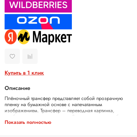
Купить в 1 клик
Описание
Плёночный трансфер представляет собой прозрачную
пленку на бумажной основе с напечатанным
изображением. Трансфер – переводная картинка,
изображение, с его помощью Ваше изделие приобретет
Показать полностью
неповторимость и уникальность. Трансферной бумагой
можно заменить декупажные карты, рисовую бумагу для
декупажа, рисовые листы, бумагу для декупажа, салфетки