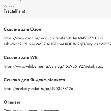
изображение к поверхности и, плотно прижимая
пальцами бумажную основу, сдвигаете ее на себя.
Vendor
Рисунок остается на изделии. Сразу после нанесения
FractalPaint
удалите лишнюю влагу и воздух бумажным полотенцем
или кусочком сухой ткани. После чего покройте
изображение любым покрывным лаком. Отлично
Ссылка для Озон
подойдет акриловый лак на водной основе, матовый,
глянцевый, полуглянцевый.
https://www.ozon.ru/product/transfer-001-a3-849327601/?
asb=%252F9DbuwVMS7JAUGExonNiOCBq2qEKYmglgzhy%252Fk
Ссылка для WB
https://www.wildberries.ru/catalog/166955192/detail.aspx
Ссылка для Яндекс.Маркета
https://market.yandex.ru/pr/4903484126
Отзывы
Отзывов еще никто не оставлял