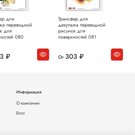
ер для
Трансфер для
Т
жа переводной
декупажа переводной
д
к для
рисунок для
р
ностей 080
поверхностей 081
п
3 ₽
303 ₽
От
О
Информация
О компании
Блог