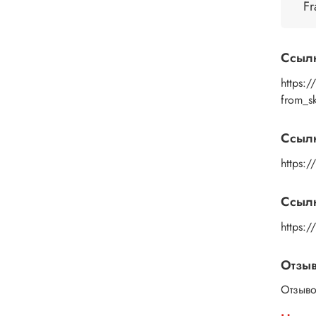
помощ
Fr
дайте
изобр
пальц
Ссыл
Рисун
удали
https:
или к
from_s
изобр
подой
Ссыл
глянц
https:/
Ссылк
https:
Отзы
Отзыво