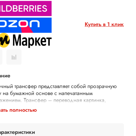
Купить в 1 клик
ание
чный трансфер представляет собой прозрачную
у на бумажной основе с напечатанным
ажением. Трансфер – переводная картинка,
ажение, с его помощью Ваше изделие приобретет
ать полностью
торимость и уникальность. Трансферной бумагой
 заменить декупажные карты, рисовую бумагу для
ажа, рисовые листы, бумагу для декупажа,
арактеристики
тки для декупажа. Трансфер универсален,