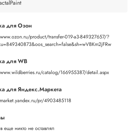
ью губки или спонжа, подождите 10 секунд,
actalPaint
 основе пропитаться водой. Затем приложите
ажение к поверхности и, плотно прижимая
ами бумажную основу, сдвигаете ее на себя.
ка для Озон
ок остается на изделии. Сразу после нанесения
те лишнюю влагу и воздух бумажным полотенцем
//www.ozon.ru/product/transfer-019-a3-849327657/?
усочком сухой ткани. После чего покройте
ku=849340873&oos_search=false&sh=wVBKm2jFRw
ажение любым покрывным лаком. Отлично
дет акриловый лак на водной основе, матовый,
ка для WB
евый, полуглянцевый.
/www.wildberries.ru/catalog/166955387/detail.aspx
а для Яндекс.Маркета
//market.yandex.ru/pr/4903485118
вы
в еще никто не оставлял