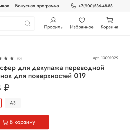
иков
Бонусная программа
+7(900)536-48-88
Профиль
Избранное
Корзина
арт.
10001029
(0)
нсфер для декупажа переводной
нок для поверхностей 019
 ₽
А3
В корзину