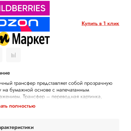
Купить в 1 клик
ание
чный трансфер представляет собой прозрачную
у на бумажной основе с напечатанным
ажением. Трансфер – переводная картинка,
ажение, с его помощью Ваше изделие приобретет
ать полностью
торимость и уникальность. Трансферной бумагой
 заменить декупажные карты, рисовую бумагу для
ажа, рисовые листы, бумагу для декупажа,
арактеристики
тки для декупажа. Трансфер универсален,