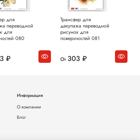
ер для
Трансфер для
Т
жа переводной
декупажа переводной
д
к для
рисунок для
р
ностей 080
поверхностей 081
п
3 ₽
303 ₽
От
О
Информация
О компании
Блог