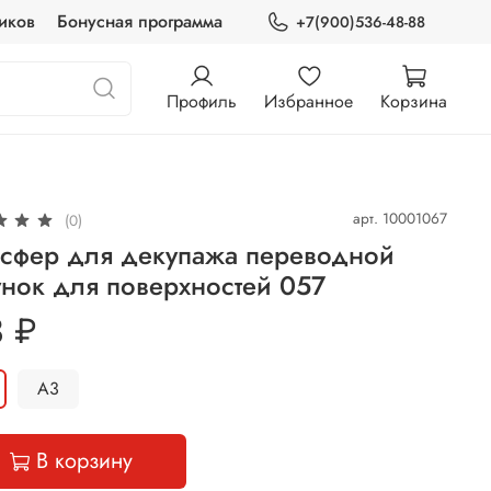
иков
Бонусная программа
+7(900)536-48-88
Профиль
Избранное
Корзина
арт.
10001067
(0)
нсфер для декупажа переводной
нок для поверхностей 057
 ₽
А3
В корзину