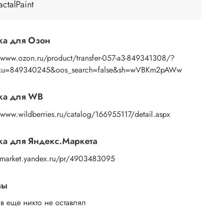
ью губки или спонжа, подождите 10 секунд,
actalPaint
 основе пропитаться водой. Затем приложите
ажение к поверхности и, плотно прижимая
ами бумажную основу, сдвигаете ее на себя.
ка для Озон
ок остается на изделии. Сразу после нанесения
те лишнюю влагу и воздух бумажным полотенцем
//www.ozon.ru/product/transfer-057-a3-849341308/?
усочком сухой ткани. После чего покройте
sku=849340245&oos_search=false&sh=wVBKm2pAWw
ажение любым покрывным лаком. Отлично
дет акриловый лак на водной основе, матовый,
ка для WB
евый, полуглянцевый.
/www.wildberries.ru/catalog/166955117/detail.aspx
а для Яндекс.Маркета
//market.yandex.ru/pr/4903483095
вы
в еще никто не оставлял