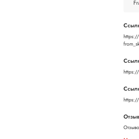
помощ
Fr
дайте
изобр
пальц
Ссыл
Рисун
удали
https:
или к
from_
изобр
подой
Ссыл
глянц
https:/
Ссылк
https:
Отзы
Отзыво