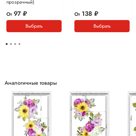
прозрачный)
97 ₽
138 ₽
От
От
Выбрать
Выбрать
Аналогичные товары