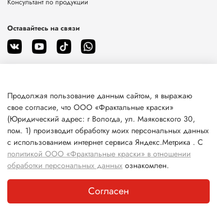
Консультант по продукции
Оставайтесь на связи
Продолжая пользование данным сайтом, я выражаю
О магазине
свое согласие, что ООО «Фрактальные краски»
(Юридический адрес: г Вологда, ул. Маяковского 30,
пом. 1) производит обработку моих персональных данных
Клиентам
с использованием интернет сервиса Яндекс.Метрика . С
политикой ООО «Фрактальные краски» в отношении
Информация
обработки персональных данных
ознакомлен.
Согласен
Каталог
Поиск
Корзина
Избранное