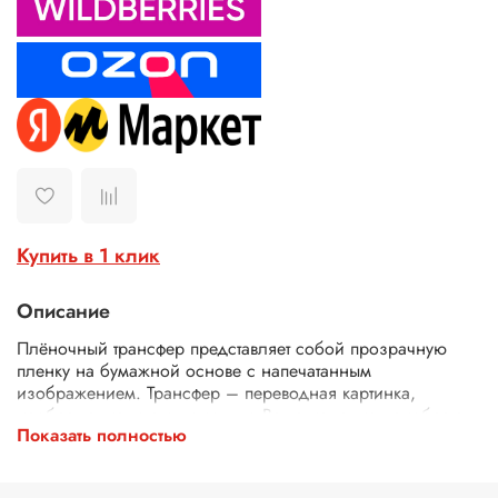
Купить в 1 клик
Описание
Плёночный трансфер представляет собой прозрачную
пленку на бумажной основе с напечатанным
изображением. Трансфер – переводная картинка,
изображение, с его помощью Ваше изделие приобретет
Показать полностью
неповторимость и уникальность. Трансферной бумагой
можно заменить декупажные карты, рисовую бумагу для
декупажа, рисовые листы, бумагу для декупажа, салфетки