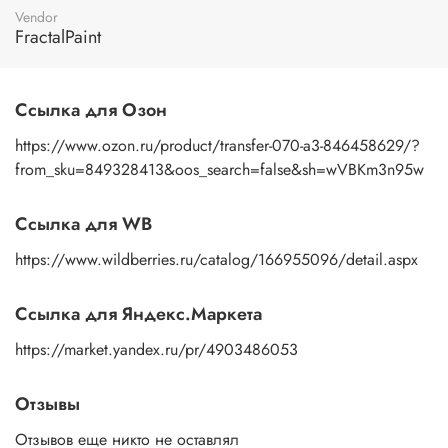
пальцами бумажную основу, сдвигаете ее на себя.
Vendor
Рисунок остается на изделии. Сразу после нанесения
FractalPaint
удалите лишнюю влагу и воздух бумажным полотенцем
или кусочком сухой ткани. После чего покройте
изображение любым покрывным лаком. Отлично
Ссылка для Озон
подойдет акриловый лак на водной основе, матовый,
глянцевый, полуглянцевый.
https://www.ozon.ru/product/transfer-070-a3-846458629/?
from_sku=849328413&oos_search=false&sh=wVBKm3n95w
Ссылка для WB
https://www.wildberries.ru/catalog/166955096/detail.aspx
Ссылка для Яндекс.Маркета
https://market.yandex.ru/pr/4903486053
Отзывы
Отзывов еще никто не оставлял