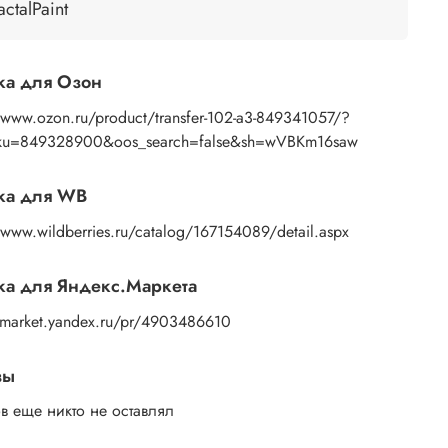
ью губки или спонжа, подождите 10 секунд,
actalPaint
 основе пропитаться водой. Затем приложите
ажение к поверхности и, плотно прижимая
ами бумажную основу, сдвигаете ее на себя.
ка для Озон
ок остается на изделии. Сразу после нанесения
те лишнюю влагу и воздух бумажным полотенцем
//www.ozon.ru/product/transfer-102-a3-849341057/?
усочком сухой ткани. После чего покройте
ku=849328900&oos_search=false&sh=wVBKm16saw
ажение любым покрывным лаком. Отлично
дет акриловый лак на водной основе, матовый,
ка для WB
евый, полуглянцевый.
/www.wildberries.ru/catalog/167154089/detail.aspx
а для Яндекс.Маркета
//market.yandex.ru/pr/4903486610
вы
в еще никто не оставлял