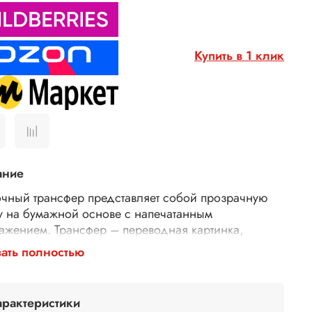
Купить в 1 клик
ание
чный трансфер представляет собой прозрачную
у на бумажной основе с напечатанным
ажением. Трансфер – переводная картинка,
ажение, с его помощью Ваше изделие приобретет
ать полностью
торимость и уникальность. Трансферной бумагой
 заменить декупажные карты, рисовую бумагу для
ажа, рисовые листы, бумагу для декупажа,
арактеристики
тки для декупажа. Трансфер универсален,