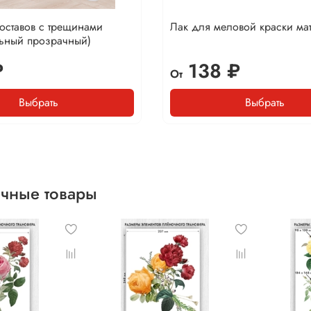
составов с трещинами
Лак для меловой краски ма
льный прозрачный)
₽
138 ₽
От
Выбрать
Выбрать
чные товары