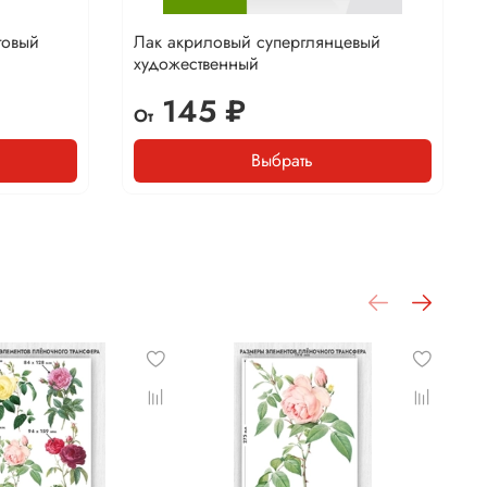
товый
Лак акриловый суперглянцевый
художественный
145 ₽
От
Выбрать