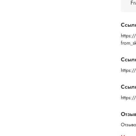
помощ
Fr
дайте
изобр
пальц
Ссыл
Рисун
удали
https:
или к
from_s
изобр
подой
Ссыл
глянц
https:/
Ссылк
https:
Отзы
Отзыво