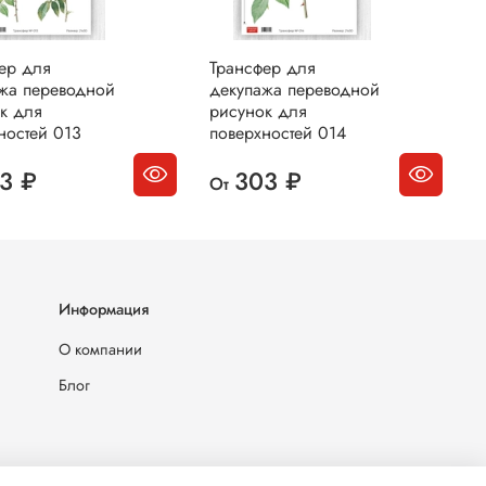
ер для
Трансфер для
Т
жа переводной
декупажа переводной
д
к для
рисунок для
р
ностей 013
поверхностей 014
п
3 ₽
303 ₽
От
О
Информация
О компании
Блог