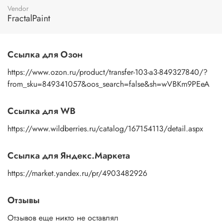
пальцами бумажную основу, сдвигаете ее на себя.
Vendor
Рисунок остается на изделии. Сразу после нанесения
FractalPaint
удалите лишнюю влагу и воздух бумажным полотенцем
или кусочком сухой ткани. После чего покройте
изображение любым покрывным лаком. Отлично
Ссылка для Озон
подойдет акриловый лак на водной основе, матовый,
глянцевый, полуглянцевый.
https://www.ozon.ru/product/transfer-103-a3-849327840/?
from_sku=849341057&oos_search=false&sh=wVBKm9PEeA
Ссылка для WB
https://www.wildberries.ru/catalog/167154113/detail.aspx
Ссылка для Яндекс.Маркета
https://market.yandex.ru/pr/4903482926
Отзывы
Отзывов еще никто не оставлял