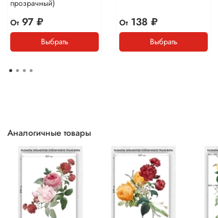
прозрачный)
97 ₽
138 ₽
От
От
Выбрать
Выбрать
Аналогичные товары