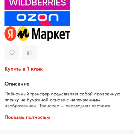
Купить в 1 клик
Описание
Плёночный трансфер представляет собой прозрачную
пленку на бумажной основе с напечатанным
изображением. Трансфер – переводная картинка,
изображение, с его помощью Ваше изделие приобретет
Показать полностью
неповторимость и уникальность. Трансферной бумагой
можно заменить декупажные карты, рисовую бумагу для
декупажа, рисовые листы, бумагу для декупажа, салфетки