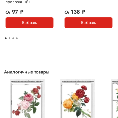
прозрачный)
97 ₽
138 ₽
От
От
Выбрать
Выбрать
Аналогичные товары