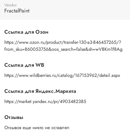
пальцами бумажную основу, сдвигаете ее на себя.
Vendor
Рисунок остается на изделии. Сразу после нанесения
FractalPaint
удалите лишнюю влагу и воздух бумажным полотенцем
или кусочком сухой ткани. После чего покройте
изображение любым покрывным лаком. Отлично
Ссылка для Озон
подойдет акриловый лак на водной основе, матовый,
глянцевый, полуглянцевый.
https://www.ozon.ru/product/transfer-130-a3-846457265/?
from_sku=860053756&oos_search=false&sh=wVBKm1f8Ag
Ссылка для WB
https://www.wildberries.ru/catalog/167153962/detail.aspx
Ссылка для Яндекс.Маркета
https://market.yandex.ru/pr/4903482385
Отзывы
Отзывов еще никто не оставлял