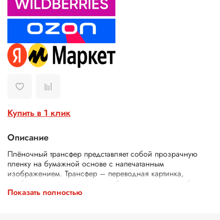
Купить в 1 клик
Описание
Плёночный трансфер представляет собой прозрачную
пленку на бумажной основе с напечатанным
изображением. Трансфер – переводная картинка,
изображение, с его помощью Ваше изделие приобретет
Показать полностью
неповторимость и уникальность. Трансферной бумагой
можно заменить декупажные карты, рисовую бумагу для
декупажа, рисовые листы, бумагу для декупажа, салфетки