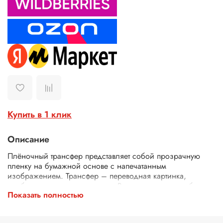
Купить в 1 клик
Описание
Плёночный трансфер представляет собой прозрачную
пленку на бумажной основе с напечатанным
изображением. Трансфер – переводная картинка,
изображение, с его помощью Ваше изделие приобретет
Показать полностью
неповторимость и уникальность. Трансферной бумагой
можно заменить декупажные карты, рисовую бумагу для
декупажа, рисовые листы, бумагу для декупажа, салфетки