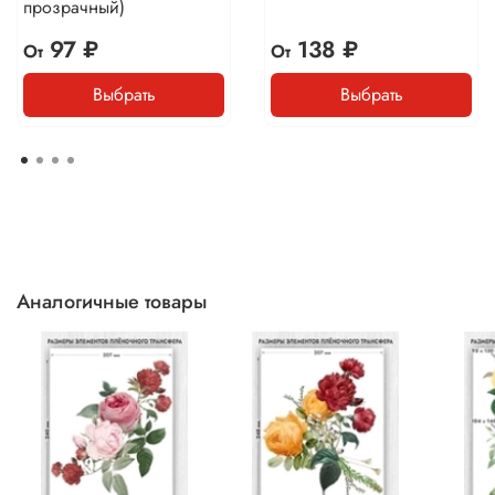
прозрачный)
97 ₽
138 ₽
От
От
Выбрать
Выбрать
Аналогичные товары