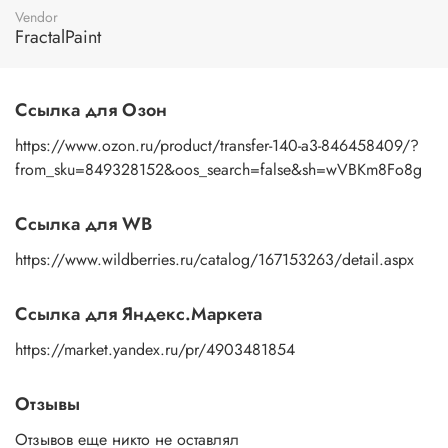
пальцами бумажную основу, сдвигаете ее на себя.
Vendor
Рисунок остается на изделии. Сразу после нанесения
FractalPaint
удалите лишнюю влагу и воздух бумажным полотенцем
или кусочком сухой ткани. После чего покройте
изображение любым покрывным лаком. Отлично
Ссылка для Озон
подойдет акриловый лак на водной основе, матовый,
глянцевый, полуглянцевый.
https://www.ozon.ru/product/transfer-140-a3-846458409/?
from_sku=849328152&oos_search=false&sh=wVBKm8Fo8g
Ссылка для WB
https://www.wildberries.ru/catalog/167153263/detail.aspx
Ссылка для Яндекс.Маркета
https://market.yandex.ru/pr/4903481854
Отзывы
Отзывов еще никто не оставлял