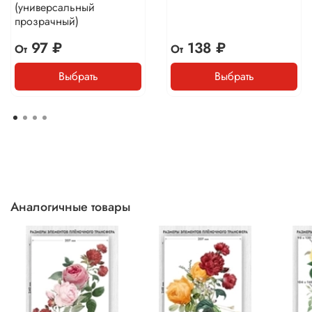
(универсальный
прозрачный)
97 ₽
138 ₽
От
От
Выбрать
Выбрать
Аналогичные товары