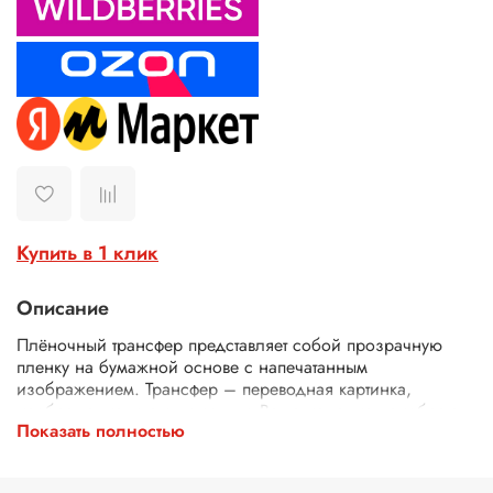
Купить в 1 клик
Описание
Плёночный трансфер представляет собой прозрачную
пленку на бумажной основе с напечатанным
изображением. Трансфер – переводная картинка,
изображение, с его помощью Ваше изделие приобретет
Показать полностью
неповторимость и уникальность. Трансферной бумагой
можно заменить декупажные карты, рисовую бумагу для
декупажа, рисовые листы, бумагу для декупажа, салфетки