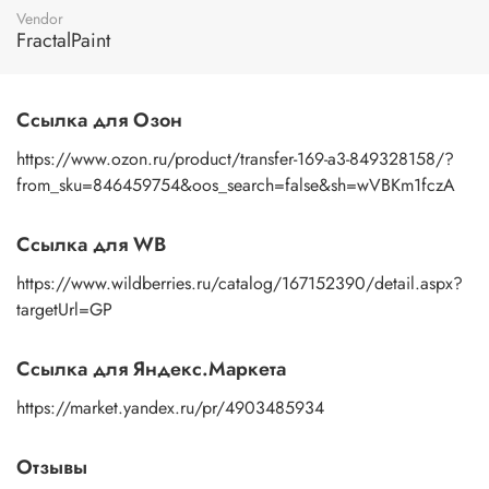
пальцами бумажную основу, сдвигаете ее на себя.
Vendor
Рисунок остается на изделии. Сразу после нанесения
FractalPaint
удалите лишнюю влагу и воздух бумажным полотенцем
или кусочком сухой ткани. После чего покройте
изображение любым покрывным лаком. Отлично
Ссылка для Озон
подойдет акриловый лак на водной основе, матовый,
глянцевый, полуглянцевый.
https://www.ozon.ru/product/transfer-169-a3-849328158/?
from_sku=846459754&oos_search=false&sh=wVBKm1fczA
Ссылка для WB
https://www.wildberries.ru/catalog/167152390/detail.aspx?
targetUrl=GP
Ссылка для Яндекс.Маркета
https://market.yandex.ru/pr/4903485934
Отзывы