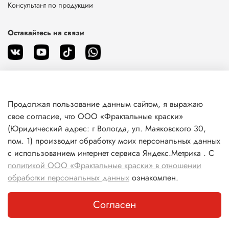
Консультант по продукции
Оставайтесь на связи
Продолжая пользование данным сайтом, я выражаю
О магазине
свое согласие, что ООО «Фрактальные краски»
(Юридический адрес: г Вологда, ул. Маяковского 30,
пом. 1) производит обработку моих персональных данных
Клиентам
с использованием интернет сервиса Яндекс.Метрика . С
политикой ООО «Фрактальные краски» в отношении
Информация
обработки персональных данных
ознакомлен.
Согласен
Каталог
Поиск
Корзина
Избранное