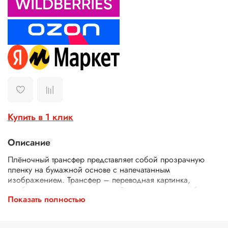
Купить в 1 клик
Описание
Плёночный трансфер представляет собой прозрачную
пленку на бумажной основе с напечатанным
изображением. Трансфер – переводная картинка,
изображение, с его помощью Ваше изделие приобретет
Показать полностью
неповторимость и уникальность. Трансферной бумагой
можно заменить декупажные карты, рисовую бумагу для
декупажа, рисовые листы, бумагу для декупажа, салфетки