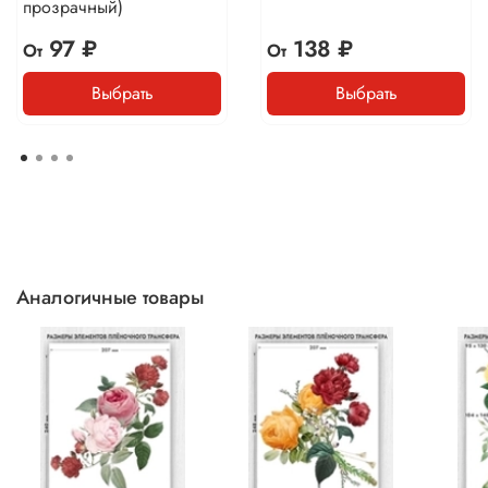
прозрачный)
97 ₽
138 ₽
От
От
Выбрать
Выбрать
Аналогичные товары