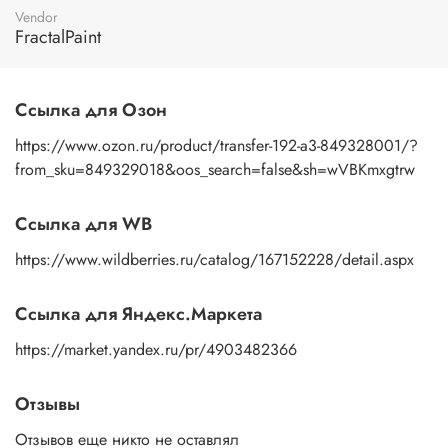
пальцами бумажную основу, сдвигаете ее на себя.
Vendor
Рисунок остается на изделии. Сразу после нанесения
FractalPaint
удалите лишнюю влагу и воздух бумажным полотенцем
или кусочком сухой ткани. После чего покройте
изображение любым покрывным лаком. Отлично
Ссылка для Озон
подойдет акриловый лак на водной основе, матовый,
глянцевый, полуглянцевый.
https://www.ozon.ru/product/transfer-192-a3-849328001/?
from_sku=849329018&oos_search=false&sh=wVBKmxgtrw
Ссылка для WB
https://www.wildberries.ru/catalog/167152228/detail.aspx
Ссылка для Яндекс.Маркета
https://market.yandex.ru/pr/4903482366
Отзывы
Отзывов еще никто не оставлял