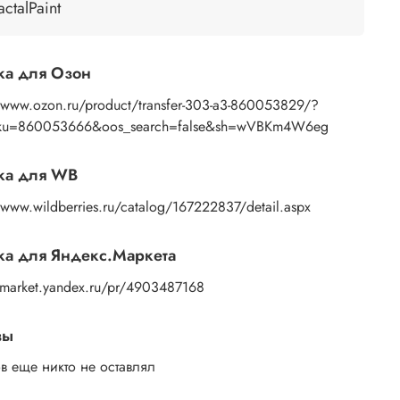
ью губки или спонжа, подождите 10 секунд,
actalPaint
 основе пропитаться водой. Затем приложите
ажение к поверхности и, плотно прижимая
ами бумажную основу, сдвигаете ее на себя.
ка для Озон
ок остается на изделии. Сразу после нанесения
те лишнюю влагу и воздух бумажным полотенцем
//www.ozon.ru/product/transfer-303-a3-860053829/?
усочком сухой ткани. После чего покройте
sku=860053666&oos_search=false&sh=wVBKm4W6eg
ажение любым покрывным лаком. Отлично
дет акриловый лак на водной основе, матовый,
ка для WB
евый, полуглянцевый.
/www.wildberries.ru/catalog/167222837/detail.aspx
а для Яндекс.Маркета
//market.yandex.ru/pr/4903487168
вы
в еще никто не оставлял