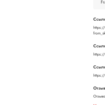
помощ
Fr
дайте
изобр
пальц
Ссыл
Рисун
удали
https:
или к
from_
изобр
подой
Ссыл
глянц
https:/
Ссылк
https:
Отзы
Отзыво