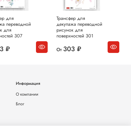
ер для
Трансфер для
Т
жа переводной
декупажа переводной
д
к для
рисунок для
р
ностей 307
поверхностей 301
п
3 ₽
303 ₽
От
О
Информация
О компании
Блог