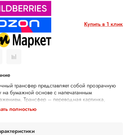
Купить в 1 клик
ание
чный трансфер представляет собой прозрачную
у на бумажной основе с напечатанным
ажением. Трансфер – переводная картинка,
ажение, с его помощью Ваше изделие приобретет
ать полностью
торимость и уникальность. Трансферной бумагой
 заменить декупажные карты, рисовую бумагу для
ажа, рисовые листы, бумагу для декупажа,
арактеристики
тки для декупажа. Трансфер универсален,