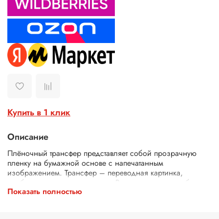
Купить в 1 клик
Описание
Плёночный трансфер представляет собой прозрачную
пленку на бумажной основе с напечатанным
изображением. Трансфер – переводная картинка,
изображение, с его помощью Ваше изделие приобретет
Показать полностью
неповторимость и уникальность. Трансферной бумагой
можно заменить декупажные карты, рисовую бумагу для
декупажа, рисовые листы, бумагу для декупажа, салфетки