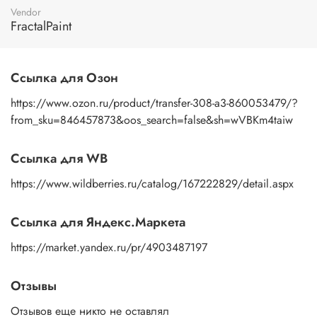
пальцами бумажную основу, сдвигаете ее на себя.
Vendor
Рисунок остается на изделии. Сразу после нанесения
FractalPaint
удалите лишнюю влагу и воздух бумажным полотенцем
или кусочком сухой ткани. После чего покройте
изображение любым покрывным лаком. Отлично
Ссылка для Озон
подойдет акриловый лак на водной основе, матовый,
глянцевый, полуглянцевый.
https://www.ozon.ru/product/transfer-308-a3-860053479/?
from_sku=846457873&oos_search=false&sh=wVBKm4taiw
Ссылка для WB
https://www.wildberries.ru/catalog/167222829/detail.aspx
Ссылка для Яндекс.Маркета
https://market.yandex.ru/pr/4903487197
Отзывы
Отзывов еще никто не оставлял