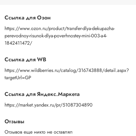
пальцами бумажную основу, сдвигаете ее на себя.
Рисунок остается на изделии. Сразу после нанесения
удалите лишнюю влагу и воздух бумажным полотенцем
Ссылка для Озон
или кусочком сухой ткани. После чего покройте
изображение любым покрывным лаком. Отлично
https://www.ozon.ru/product/transfer-dlya-dekupazha-
подойдет акриловый лак на водной основе, матовый,
perevodnoy-risunok-dlya-poverhnostey-mini-003-a4-
глянцевый, полуглянцевый.
1842411472/
Ссылка для WB
https://www.wildberries.ru/catalog/316743888/detail.aspx?
targetUrl=GP
Ссылка для Яндекс.Маркета
https://market.yandex.ru/pr/51087304890
Отзывы
Отзывов еще никто не оставлял