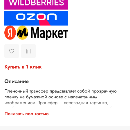
Купить в 1 клик
Описание
Плёночный трансфер представляет собой прозрачную
пленку на бумажной основе с напечатанным
изображением. Трансфер – переводная картинка,
изображение, с его помощью Ваше изделие приобретет
Показать полностью
неповторимость и уникальность. Трансферной бумагой
можно заменить декупажные карты, рисовую бумагу для
декупажа, рисовые листы, бумагу для декупажа, салфетки