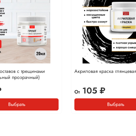
составов с трещинами
Акриловая краска глянцева
льный прозрачный)
₽
105 ₽
От
Выбрать
Выбрать