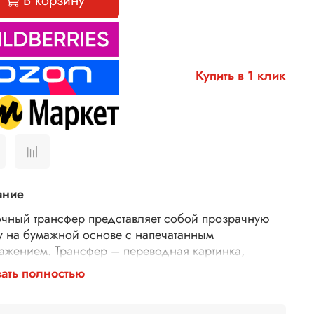
В корзину
Купить в 1 клик
ание
чный трансфер представляет собой прозрачную
у на бумажной основе с напечатанным
ажением. Трансфер – переводная картинка,
ажение, с его помощью Ваше изделие приобретет
ать полностью
торимость и уникальность. Трансферной бумагой
 заменить декупажные карты, рисовую бумагу для