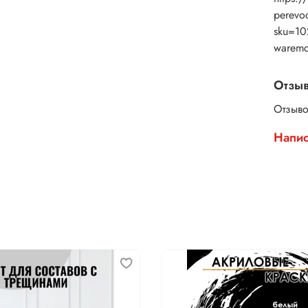
perevod
sku=1
warem
Отзы
Отзыво
Напис