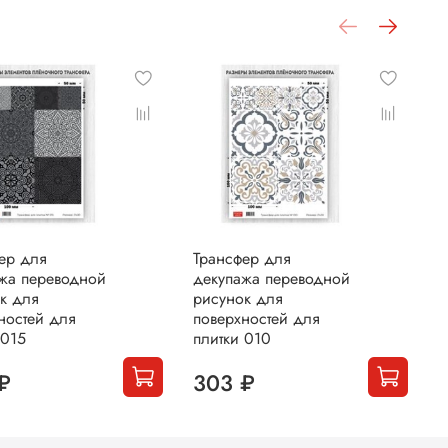
ер для
Трансфер для
Т
жа переводной
декупажа переводной
д
к для
рисунок для
р
ностей для
поверхностей для
п
 015
плитки 010
п
₽
303 ₽