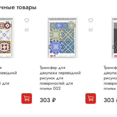
чные товары
я
Трансфер для
Трансф
реводной
декупажа переводной
декупа
рисунок для
рисуно
й для
поверхностей для
поверх
плитки 002
плитки
303 ₽
303 