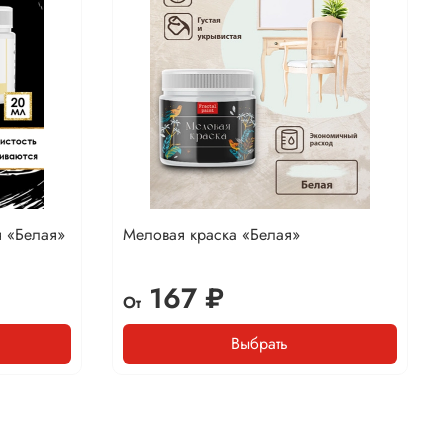
я «Белая»
Меловая краска «Белая»
167 ₽
От
Выбрать