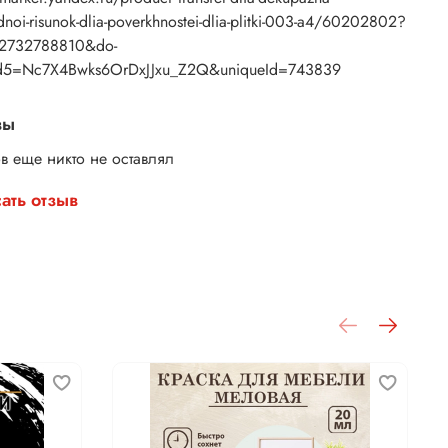
noi-risunok-dlia-poverkhnostei-dlia-plitki-003-a4/60202802?
02732788810&do-
d5=Nc7X4Bwks6OrDxJJxu_Z2Q&uniqueId=743839
вы
в еще никто не оставлял
ать отзыв