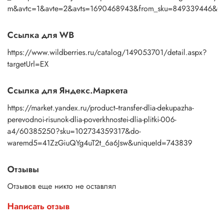
m&avtc=1&avte=2&avts=1690468943&from_sku=849339
Ссылка для WB
https://www.wildberries.ru/catalog/149053701/detail.aspx?
targetUrl=EX
Ссылка для Яндекс.Маркета
https://market.yandex.ru/product--transfer-dlia-dekupazha-
perevodnoi-risunok-dlia-poverkhnostei-dlia-plitki-006-
a4/60385250?sku=102734359317&do-
waremd5=41ZzGiuQYg4uT2t_6a6Jsw&uniqueId=743839
Отзывы
Отзывов еще никто не оставлял
Написать отзыв