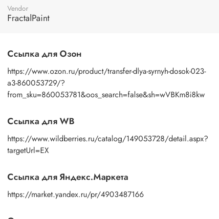
изображение и положите на файл, перевернув рисунком
Vendor
вниз. Смочите водой поверхность бумажной основы с
FractalPaint
помощью губки или спонжа, подождите 10 секунд, дайте
основе пропитаться водой. Затем приложите
изображение к поверхности и, плотно прижимая
Ссылка для Озон
пальцами бумажную основу, сдвигаете ее на себя.
Рисунок остается на изделии. Сразу после нанесения
https://www.ozon.ru/product/transfer-dlya-syrnyh-dosok-023-
удалите лишнюю влагу и воздух бумажным полотенцем
или кусочком сухой ткани. После чего покройте
a3-860053729/?
изображение любым покрывным лаком. Отлично
from_sku=860053781&oos_search=false&sh=wVBKm8i8kw
подойдет акриловый лак на водной основе, матовый,
глянцевый, полуглянцевый.
Ссылка для WB
https://www.wildberries.ru/catalog/149053728/detail.aspx?
targetUrl=EX
Ссылка для Яндекс.Маркета
https://market.yandex.ru/pr/4903487166