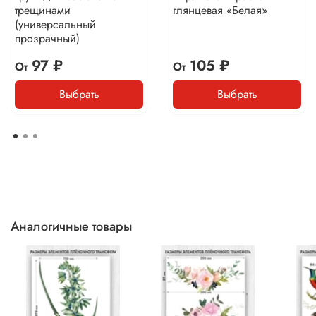
трещинами
глянцевая «Белая»
(универсальный
прозрачный)
97 ₽
105 ₽
От
От
Выбрать
Выбрать
Аналогичные товары