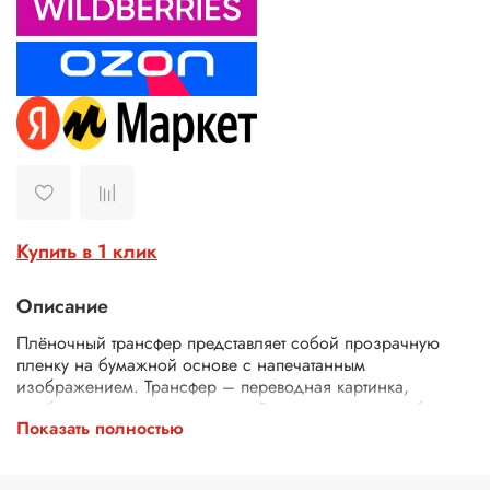
Купить в 1 клик
Описание
Плёночный трансфер представляет собой прозрачную
пленку на бумажной основе с напечатанным
изображением. Трансфер – переводная картинка,
изображение, с его помощью Ваше изделие приобретет
Показать полностью
неповторимость и уникальность. Трансферной бумагой
можно заменить декупажные карты, рисовую бумагу для
декупажа, рисовые листы, бумагу для декупажа, салфетки